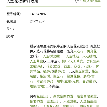
加入詢價單
人造花-奧斯汀玫束
產品編號:
14534NPK
包裝量:
24P/120P
尺寸:
說明:
耕易溫馨生活館以專業的人造花花藝設計為您提
供人造花花藝裝飾服務，擬真
人造花
、
仿真花
(假花) 、
人造樹
(假樹)
、
人造植栽
、
人造植物
、
人造草皮
(人工草皮)、
抗UV人工草皮
、
仿真蔬果
(假蔬果)
、
花器
(
盆器
、
器皿
、
容器
、
花瓶
) 、
傢
飾精品
、
擺飾品
(
裝飾品
)，以及
聖誕佈置
、
聖誕
裝飾
、
聖誕樹
、
聖誕花
、
聖誕花藝
、
麋鹿/雪
花
、
年節吊飾品
、
炮串/立炮/元寶
、
春節裝飾
、
燈籠(宮燈)
…等商品。
另有
花藝設計
、
商業空間佈置
、
婚宴會場佈置
、
櫥窗佈置
、
庭園設計
、
人造景觀
、
人造植生牆
(綠牆)
、
人造花花牆
、
景觀設計
、
園藝造景
、
聖