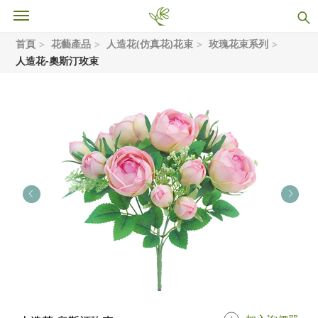
首頁
花藝產品
人造花(仿真花)花束
玫瑰花束系列
人造花-奧斯汀玫束