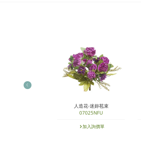
-北歐玫瑰琇球花束
人造花-迷妳苞束
14540NPK
07025NFU
加入詢價單
加入詢價單