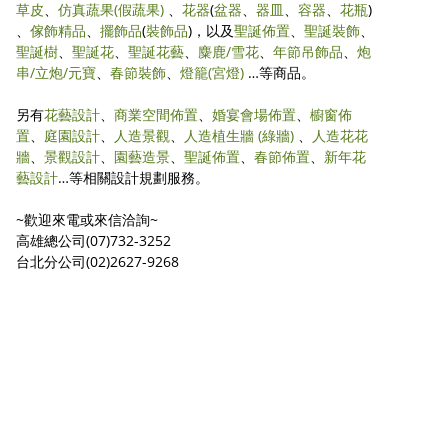
草皮
、
仿真蔬果
(假蔬果)
、
花器
(
盆器
、
器皿
、
容器
、
花瓶
)
、
傢飾精品
、
擺飾品
(
裝飾品
)，以及
聖誕佈置
、
聖誕裝飾
、
聖誕樹
、
聖誕花
、
聖誕花藝
、
麋鹿/雪花
、
年節吊飾品
、
炮
串/立炮/元寶
、
春節裝飾
、
燈籠(宮燈)
…等商品。
另有
花藝設計
、
商業空間佈置
、
婚宴會場佈置
、
櫥窗佈
置
、
庭園設計
、
人造景觀
、
人造植生牆 (綠牆)
、
人造花花
牆
、
景觀設計
、
園藝造景
、
聖誕佈置
、
春節佈置
、
新年花
藝設計
…等相關設計規劃服務。
~歡迎來電或來信洽詢~
高雄總公司(07)732-3252
台北分公司(02)2627-9268