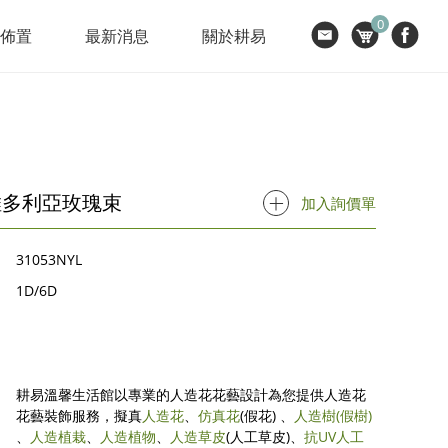
0
節佈置
最新消息
關於耕易
維多利亞玫瑰束
加入詢價單
31053NYL
1D/6D
耕易溫馨生活館以專業的人造花花藝設計為您提供人造花
花藝裝飾服務，擬真
人造花
、
仿真花
(假花) 、
人造樹
(假樹)
、
人造植栽
、
人造植物
、
人造草皮
(人工草皮)、
抗UV人工