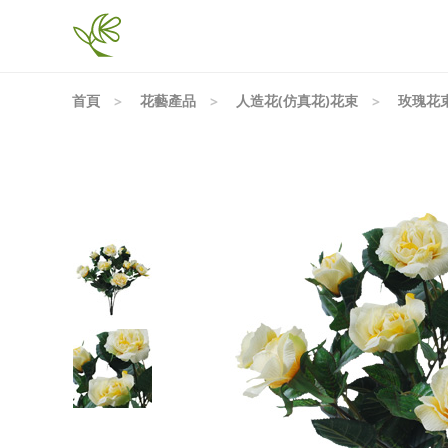
首頁
花藝產品
人造花(仿真花)花束
玫瑰花