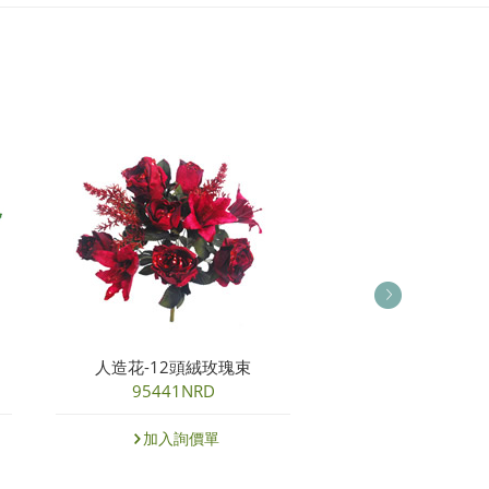
人造花-12頭絨玫瑰束
人造花-迷妳
95441NRD
07024NF
加入詢價單
加入詢價