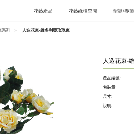
花藝產品
花藝綠植空間
聖誕/春
束系列
人造花束-維多利亞玫瑰束
人造花束-
產品編號:
包裝量:
尺寸:
說明: