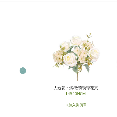
造花-迷妳苞束
人造花-北歐玫瑰琇球花束
07024NFU
14540NCM
加入詢價單
加入詢價單