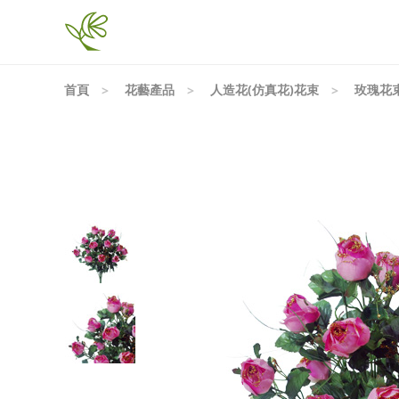
首頁
花藝產品
人造花(仿真花)花束
玫瑰花