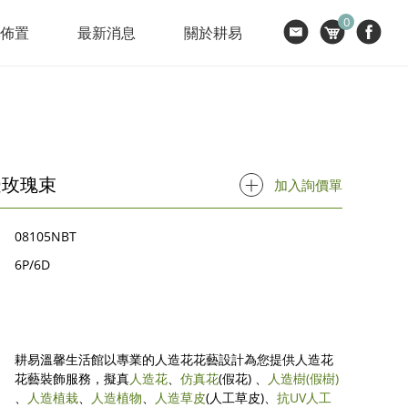
0
節佈置
最新消息
關於耕易
邊玫瑰束
加入詢價單
08105NBT
6P/6D
耕易溫馨生活館以專業的人造花花藝設計為您提供人造花
花藝裝飾服務，擬真
人造花
、
仿真花
(假花) 、
人造樹
(假樹)
、
人造植栽
、
人造植物
、
人造草皮
(人工草皮)、
抗UV人工