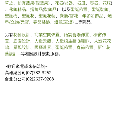
草皮
、
仿真蔬果
(假蔬果)
、
花器
(
盆器
、
器皿
、
容器
、
花瓶
)
、
傢飾精品
、
擺飾品
(
裝飾品
)，以及
聖誕佈置
、
聖誕裝飾
、
聖誕樹
、
聖誕花
、
聖誕花藝
、
麋鹿/雪花
、
年節吊飾品
、
炮
串/立炮/元寶
、
春節裝飾
、
燈籠(宮燈)
…等商品。
另有
花藝設計
、
商業空間佈置
、
婚宴會場佈置
、
櫥窗佈
置
、
庭園設計
、
人造景觀
、
人造植生牆 (綠牆)
、
人造花花
牆
、
景觀設計
、
園藝造景
、
聖誕佈置
、
春節佈置
、
新年花
藝設計
…等相關設計規劃服務。
~歡迎來電或來信洽詢~
高雄總公司(07)732-3252
台北分公司(02)2627-9268