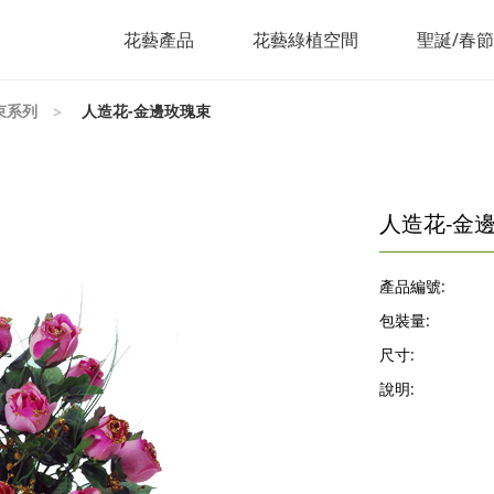
花藝產品
花藝綠植空間
聖誕/春
束系列
人造花-金邊玫瑰束
人造花-金
產品編號:
包裝量:
尺寸:
說明: