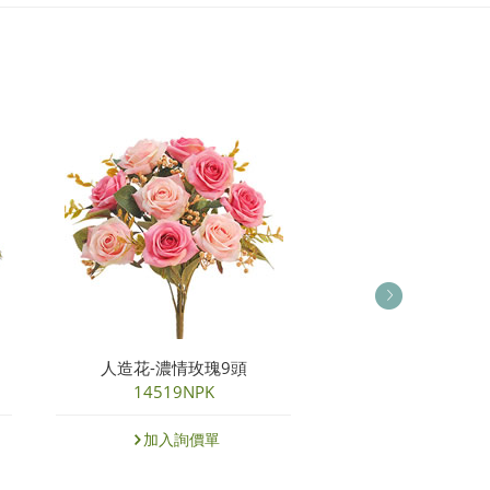
人造花-濃情玫瑰9頭
人造花束-清新
14519NPK
35024NP
加入詢價單
加入詢價