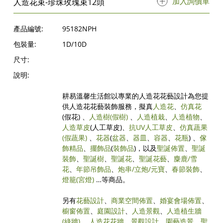
加入詢價單
人造花束-珍珠玫瑰束12頭
產品編號:
95182NPH
包裝量:
1D/10D
尺寸:
說明:
耕易溫馨生活館以專業的人造花花藝設計為您提
供人造花花藝裝飾服務，擬真
人造花
、
仿真花
(假花) 、
人造樹
(假樹)
、
人造植栽
、
人造植物
、
人造草皮
(人工草皮)、
抗UV人工草皮
、
仿真蔬果
(假蔬果)
、
花器
(
盆器
、
器皿
、
容器
、
花瓶
) 、
傢
飾精品
、
擺飾品
(
裝飾品
)，以及
聖誕佈置
、
聖誕
裝飾
、
聖誕樹
、
聖誕花
、
聖誕花藝
、
麋鹿/雪
花
、
年節吊飾品
、
炮串/立炮/元寶
、
春節裝飾
、
燈籠(宮燈)
…等商品。
另有
花藝設計
、
商業空間佈置
、
婚宴會場佈置
、
櫥窗佈置
、
庭園設計
、
人造景觀
、
人造植生牆
(綠牆)
、
人造花花牆
、
景觀設計
、
園藝造景
、
聖