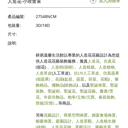
加入詢價單
人造花-小玫蕾束
產品編號:
27548NCM
包裝量:
3D/18D
尺寸:
說明:
耕易溫馨生活館以專業的人造花花藝設計為您提
供人造花花藝裝飾服務，擬真
人造花
、
仿真花
(假花) 、
人造樹
(假樹)
、
人造植栽
、
人造植物
、
人造草皮
(人工草皮)、
抗UV人工草皮
、
仿真蔬果
(假蔬果)
、
花器
(
盆器
、
器皿
、
容器
、
花瓶
) 、
傢
飾精品
、
擺飾品
(
裝飾品
)，以及
聖誕佈置
、
聖誕
裝飾
、
聖誕樹
、
聖誕花
、
聖誕花藝
、
麋鹿/雪
花
、
年節吊飾品
、
炮串/立炮/元寶
、
春節裝飾
、
燈籠(宮燈)
…等商品。
另有
花藝設計
、
商業空間佈置
、
婚宴會場佈置
、
櫥窗佈置
、
庭園設計
、
人造景觀
、
人造植生牆
(綠牆)
、
人造花花牆
、
景觀設計
、
園藝造景
、
聖