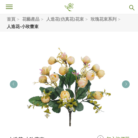
首頁
花藝產品
人造花(仿真花)花束
玫瑰花束系列
人造花-小玫蕾束