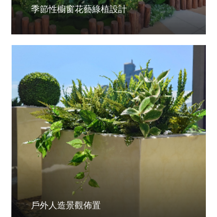
季節性櫥窗花藝綠植設計
戶外人造景觀佈置