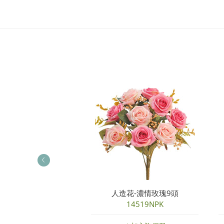
花束-清新玫苞束
人造花-濃情玫瑰9頭
35024NYL
14519NPK