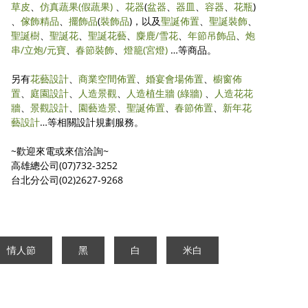
草皮
、
仿真蔬果
(假蔬果)
、
花器
(
盆器
、
器皿
、
容器
、
花瓶
)
、
傢飾精品
、
擺飾品
(
裝飾品
)，以及
聖誕佈置
、
聖誕裝飾
、
聖誕樹
、
聖誕花
、
聖誕花藝
、
麋鹿/雪花
、
年節吊飾品
、
炮
串/立炮/元寶
、
春節裝飾
、
燈籠(宮燈)
…等商品。
另有
花藝設計
、
商業空間佈置
、
婚宴會場佈置
、
櫥窗佈
置
、
庭園設計
、
人造景觀
、
人造植生牆 (綠牆)
、
人造花花
牆
、
景觀設計
、
園藝造景
、
聖誕佈置
、
春節佈置
、
新年花
藝設計
…等相關設計規劃服務。
~歡迎來電或來信洽詢~
高雄總公司(07)732-3252
台北分公司(02)2627-9268
情人節
黑
白
米白