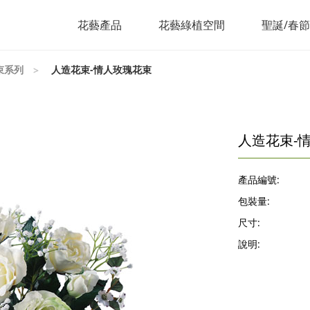
花藝產品
花藝綠植空間
聖誕/春
束系列
人造花束-情人玫瑰花束
人造花束-
產品編號:
包裝量:
尺寸:
說明: