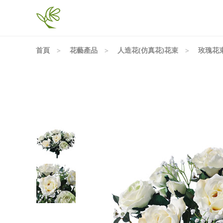
首頁
花藝產品
人造花(仿真花)花束
玫瑰花