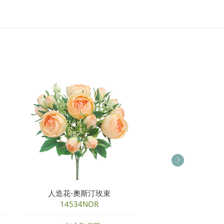
人造花-奧斯汀玫束
人造花-玫瑰繡
14534NOR
95551NB