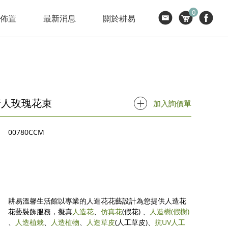
0
節佈置
最新消息
關於耕易
情人玫瑰花束
加入詢價單
00780CCM
耕易溫馨生活館以專業的人造花花藝設計為您提供人造花
花藝裝飾服務，擬真
人造花
、
仿真花
(假花) 、
人造樹
(假樹)
、
人造植栽
、
人造植物
、
人造草皮
(人工草皮)、
抗UV人工