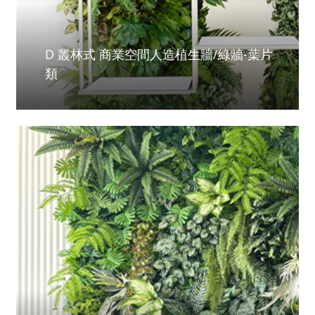
D 叢林式 商業空間人造植生牆/綠牆-葉片
類