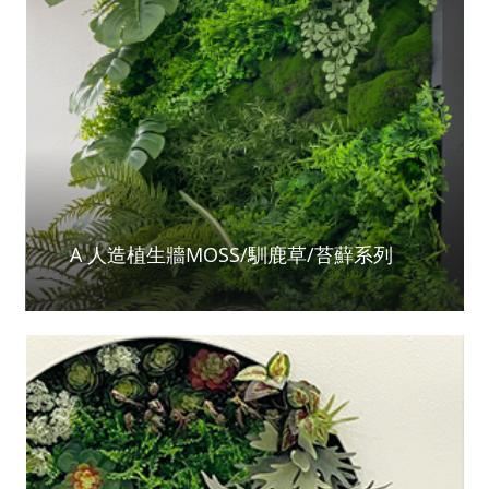
A 人造植生牆MOSS/馴鹿草/苔蘚系列