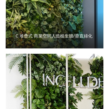
C 堆疊式 商業空間人造植生牆/垂直綠化