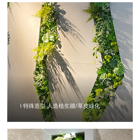
I 特殊造型 人造植生牆/草皮綠化