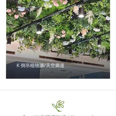
K 倒吊植物牆/天空廊道