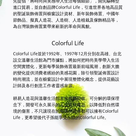
先提倡「將時尚與美感帶入生活每個細節」，開先驅轉型
進口貿易，並自創品牌Colorful Life，引進世界各地高品質
的聖誕裝飾佈置與櫥窗設計資材、新年裝飾佈置、中國年
節飾品、擬真人造花、人造樹、人造植栽及傢飾精品等，
為台灣裝飾佈置業帶來嶄新的革命與風貌。
Colorful Life
Colorful Life並於1992年、1997年12月分別在高雄、台北
設立溫馨生活館為門市據點，將如何把時尚美學帶入生活
空間實體化，更新每季裝飾佈置最新前端風潮，創新大膽
的變化提供消費者繽紛的美感花園，除引領聖誕佈置設計
時尚潮流，並在櫥窗設計中展現整體化概念，提供花藝設
計師及各行創意工作者靈感泉源。
耕易人造花與溫馨生活館未來在易回收、可分解的環保理
念下，開發可永久展示的人造資材產品，以降低對自然環
境的傷害，不只讓現在的每個消費者都可以擁有Colorful
Life，更希望後代子孫能享受永續的Colorful Life。