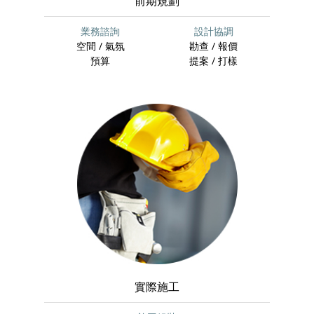
前期規劃
業務諮詢
設計協調
空間 / 氣氛
勘查 / 報價
預算
提案 / 打樣
實際施工