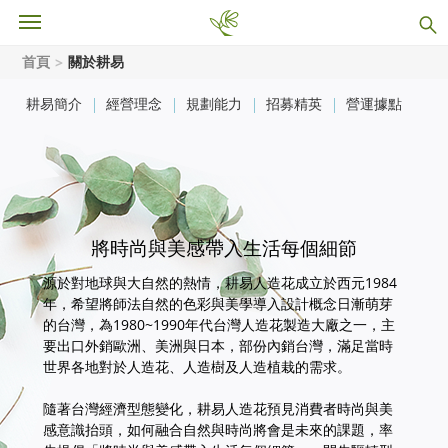
首頁
關於耕易
耕易簡介
經營理念
規劃能力
招募精英
營運據點
將時尚與美感帶入生活每個細節
源於對地球與大自然的熱情，耕易人造花成立於西元1984
年，希望將師法自然的色彩與美學導入設計概念日漸萌芽
的台灣，為1980~1990年代台灣人造花製造大廠之一，主
要出口外銷歐洲、美洲與日本，部份內銷台灣，滿足當時
世界各地對於人造花、人造樹及人造植栽的需求。
隨著台灣經濟型態變化，耕易人造花預見消費者時尚與美
感意識抬頭，如何融合自然與時尚將會是未來的課題，率