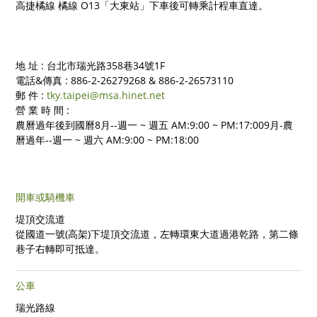
高捷橘線
橘線 O13「大東站」下車後可轉乘計程車直達。
地 址 : 台北市瑞光路358巷34號1F
電話&傳真 : 886-2-26279268 & 886-2-26573110
郵 件 :
tky.taipei@msa.hinet.net
營 業 時 間 :
農曆過年後到國曆8月--週一 ~ 週五 AM:9:00 ~ PM:17:009月-農
曆過年--週一 ~ 週六 AM:9:00 ~ PM:18:00
開車或騎機車
堤頂交流道
從國道一號(高架)下堤頂交流道，左轉環東大道過港乾路，第二條
巷子右轉即可抵達。
公車
瑞光路線