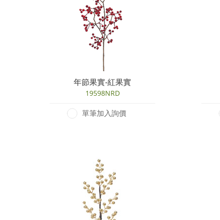
年節果實-紅果實
19598NRD
單筆加入詢價