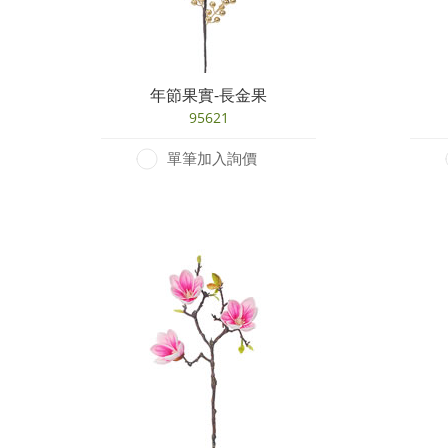
年節果實-長金果
95621
單筆加入詢價