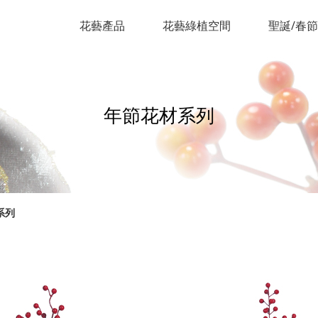
花藝產品
花藝綠植空間
聖誕/春
年節花材系列
系列