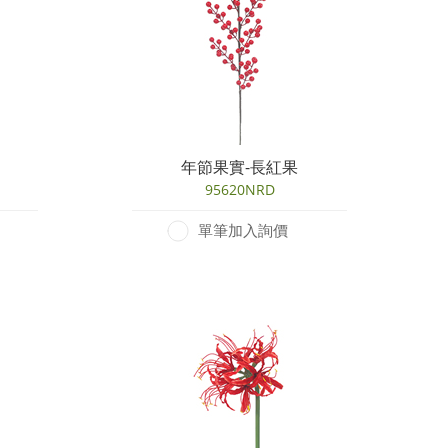
年節果實-長紅果
95620NRD
單筆加入詢價