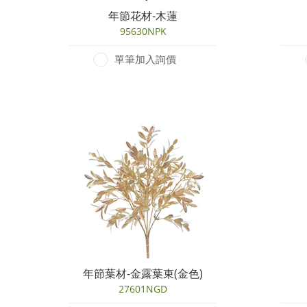
年節花材-木蓮
95630NPK
單筆加入詢價
年節葉材-金露葉束(金色)
27601NGD