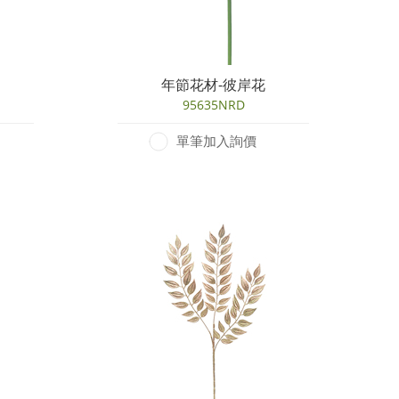
年節花材-彼岸花
95635NRD
單筆加入詢價