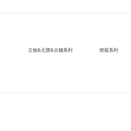
立炮&元寶&古錢系列
燈籠系列