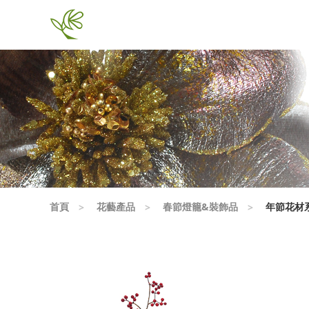
首頁
花藝產品
春節燈籠&裝飾品
年節花材