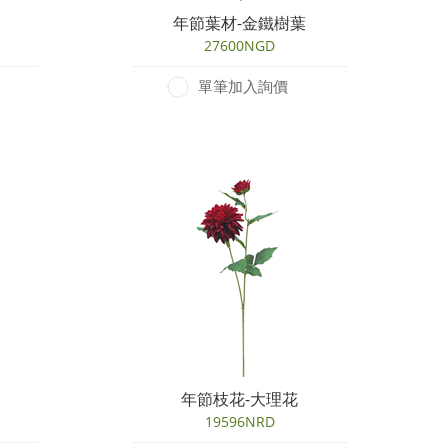
年節葉材-金鐵樹葉
27600NGD
單筆加入詢價
年節枝花-大理花
19596NRD