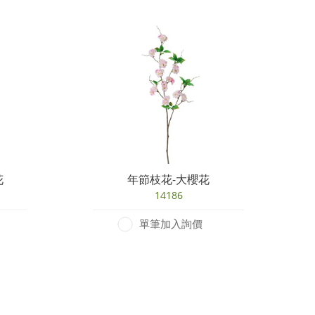
花
年節枝花-大櫻花
14186
單筆加入詢價