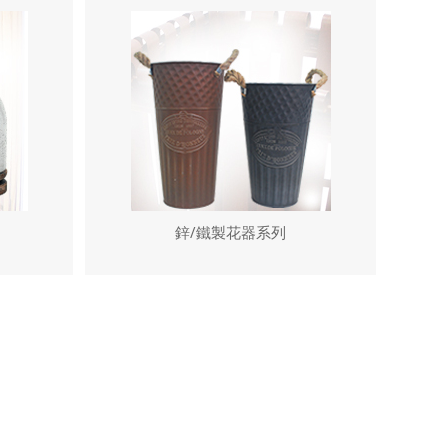
鋅/鐵製花器系列