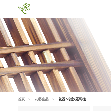
首頁
花藝產品
花器/花盆/羅馬柱