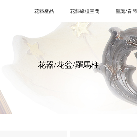
花藝產品
花藝綠植空間
聖誕/春
花器/花盆/羅馬柱