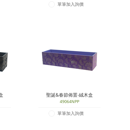
單筆加入詢價
盒
聖誕&春節佈置-絨木盒
49064NPP
單筆加入詢價