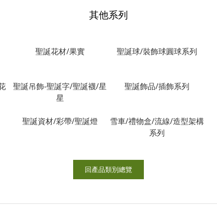
其他系列
聖誕花材/果實
聖誕球/裝飾球圓球系列
花
聖誕吊飾-聖誕字/聖誕襪/星
聖誕飾品/插飾系列
星
聖誕資材/彩帶/聖誕燈
雪車/禮物盒/流線/造型架構
系列
回產品類別總覽