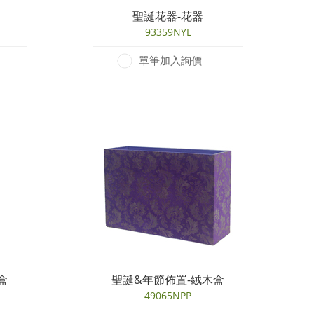
聖誕花器-花器
93359NYL
單筆加入詢價
盒
聖誕&年節佈置-絨木盒
49065NPP