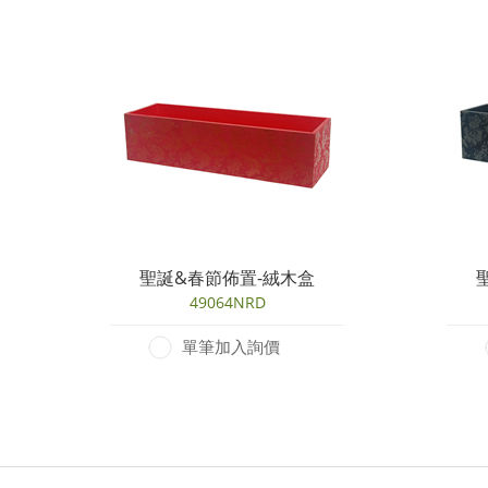
聖誕&春節佈置-絨木盒
49064NRD
單筆加入詢價