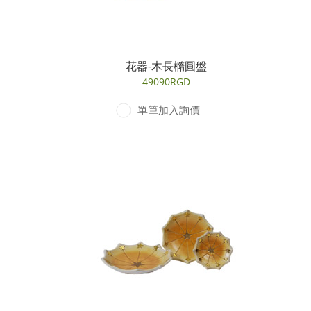
花器-木長橢圓盤
49090RGD
單筆加入詢價