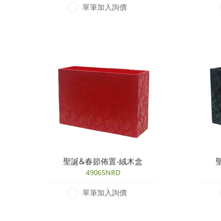
單筆加入詢價
聖誕&春節佈置-絨木盒
49065NRD
單筆加入詢價