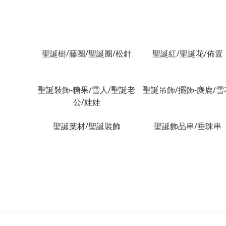
聖誕樹/藤圈/聖誕圈/松針
聖誕紅/聖誕花/佈置
聖誕裝飾-糖果/雪人/聖誕老
聖誕吊飾/擺飾-麋鹿/雪
公/娃娃
聖誕葉材/聖誕裝飾
聖誕飾品串/垂珠串