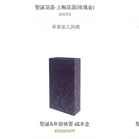
聖誕花器-上釉花器(玫瑰金)
49093
單筆加入詢價
聖誕&年節佈置-絨木盒
49066NPP