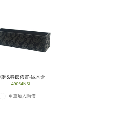
聖誕&春節佈置-絨木盒
49064NSL
單筆加入詢價