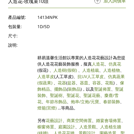
加入詢價單
人造花-玫瑰束10頭
產品編號:
14134NPK
包裝量:
1D/5D
尺寸:
說明:
耕易溫馨生活館以專業的人造花花藝設計為您提
供人造花花藝裝飾服務，擬真
人造花
、
仿真花
(假花) 、
人造樹
(假樹)
、
人造植栽
、
人造植物
、
人造草皮
(人工草皮)、
抗UV人工草皮
、
仿真蔬果
(假蔬果)
、
花器
(
盆器
、
器皿
、
容器
、
花瓶
) 、
傢
飾精品
、
擺飾品
(
裝飾品
)，以及
聖誕佈置
、
聖誕
裝飾
、
聖誕樹
、
聖誕花
、
聖誕花藝
、
麋鹿/雪
花
、
年節吊飾品
、
炮串/立炮/元寶
、
春節裝飾
、
燈籠(宮燈)
…等商品。
另有
花藝設計
、
商業空間佈置
、
婚宴會場佈置
、
櫥窗佈置
、
庭園設計
、
人造景觀
、
人造植生牆
(綠牆)
、
人造花花牆
、
景觀設計
、
園藝造景
、
聖