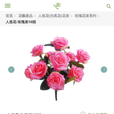
首頁
花藝產品
人造花(仿真花)花束
玫瑰花束系列
人造花-玫瑰束10頭