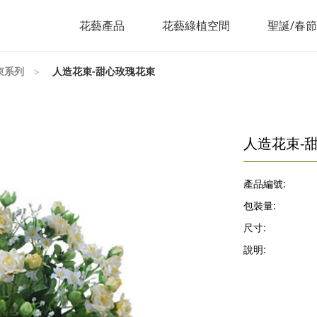
花藝產品
花藝綠植空間
聖誕/春
束系列
人造花束-甜心玫瑰花束
人造花束-
產品編號:
包裝量:
尺寸:
說明: