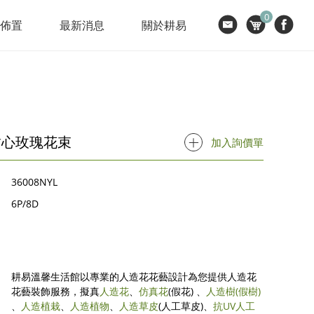
0
節佈置
最新消息
關於耕易
甜心玫瑰花束
加入詢價單
36008NYL
6P/8D
耕易溫馨生活館以專業的人造花花藝設計為您提供人造花
花藝裝飾服務，擬真
人造花
、
仿真花
(假花) 、
人造樹
(假樹)
、
人造植栽
、
人造植物
、
人造草皮
(人工草皮)、
抗UV人工