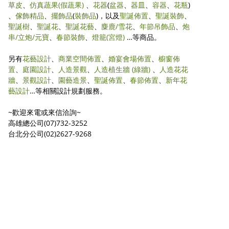
草皮
、
仿真蔬果
(假蔬果)
、
花器
(
盆器
、
器皿
、
容器
、
花瓶
)
、
傢飾精品
、
擺飾品
(
裝飾品
)，以及
聖誕佈置
、
聖誕裝飾
、
聖誕樹
、
聖誕花
、
聖誕花藝
、
麋鹿/雪花
、
年節吊飾品
、
炮
串/立炮/元寶
、
春節裝飾
、
燈籠(宮燈)
…等商品。
另有
花藝設計
、
商業空間佈置
、
婚宴會場佈置
、
櫥窗佈
置
、
庭園設計
、
人造景觀
、
人造植生牆 (綠牆)
、
人造花花
牆
、
景觀設計
、
園藝造景
、
聖誕佈置
、
春節佈置
、
新年花
藝設計
…等相關設計規劃服務。
~歡迎來電或來信洽詢~
高雄總公司(07)732-3252
台北分公司(02)2627-9268