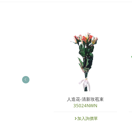
-北歐玫瑰琇球花束
人造花-清新玫苞束
14540NRD
35024NWN
加入詢價單
加入詢價單