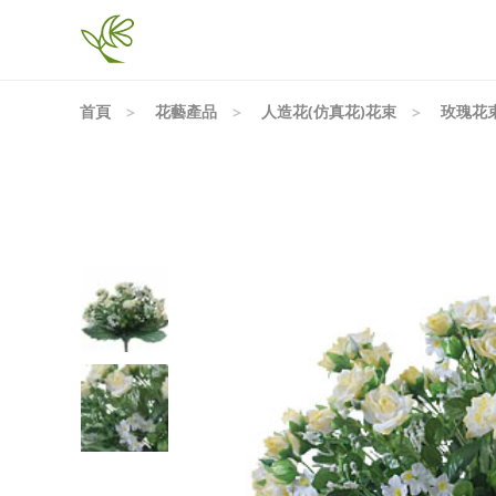
首頁
花藝產品
人造花(仿真花)花束
玫瑰花