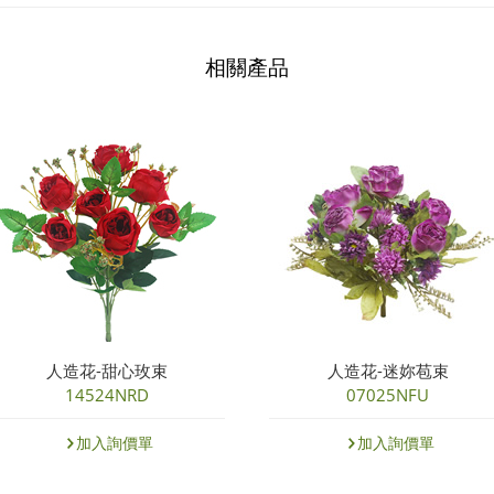
相關產品
人造花-甜心玫束
人造花-迷妳苞束
14524NRD
07025NFU
加入詢價單
加入詢價單