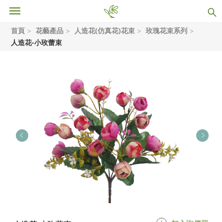
首頁
花藝產品
人造花(仿真花)花束
玫瑰花束系列
人造花-小玫蕾束