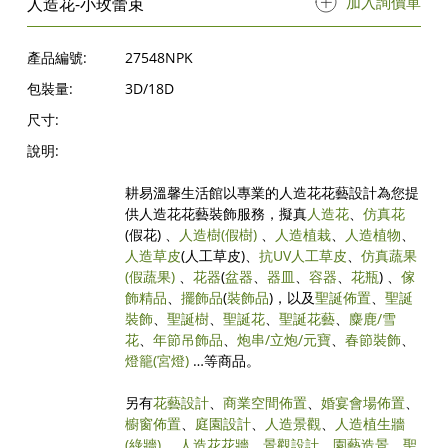
加入詢價單
人造花-小玫蕾束
產品編號:
27548NPK
包裝量:
3D/18D
尺寸:
說明:
耕易溫馨生活館以專業的人造花花藝設計為您提
供人造花花藝裝飾服務，擬真
人造花
、
仿真花
(假花) 、
人造樹
(假樹)
、
人造植栽
、
人造植物
、
人造草皮
(人工草皮)、
抗UV人工草皮
、
仿真蔬果
(假蔬果)
、
花器
(
盆器
、
器皿
、
容器
、
花瓶
) 、
傢
飾精品
、
擺飾品
(
裝飾品
)，以及
聖誕佈置
、
聖誕
裝飾
、
聖誕樹
、
聖誕花
、
聖誕花藝
、
麋鹿/雪
花
、
年節吊飾品
、
炮串/立炮/元寶
、
春節裝飾
、
燈籠(宮燈)
…等商品。
另有
花藝設計
、
商業空間佈置
、
婚宴會場佈置
、
櫥窗佈置
、
庭園設計
、
人造景觀
、
人造植生牆
(綠牆)
、
人造花花牆
、
景觀設計
、
園藝造景
、
聖