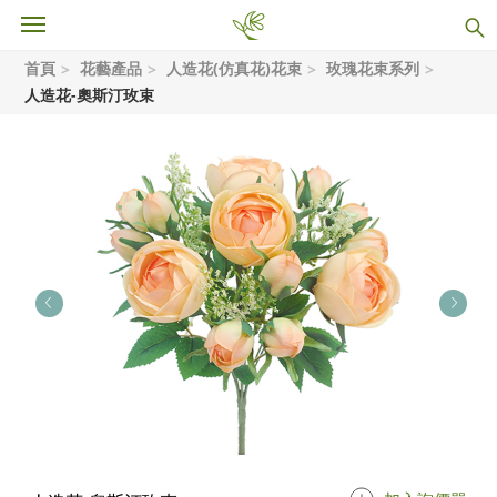
首頁
花藝產品
人造花(仿真花)花束
玫瑰花束系列
人造花-奧斯汀玫束