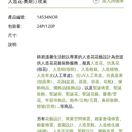
加入詢價單
人造花-奧斯汀玫束
產品編號:
14534NOR
包裝量:
24P/120P
尺寸:
說明:
耕易溫馨生活館以專業的人造花花藝設計為您提
供人造花花藝裝飾服務，擬真
人造花
、
仿真花
(假花) 、
人造樹
(假樹)
、
人造植栽
、
人造植物
、
人造草皮
(人工草皮)、
抗UV人工草皮
、
仿真蔬果
(假蔬果)
、
花器
(
盆器
、
器皿
、
容器
、
花瓶
) 、
傢
飾精品
、
擺飾品
(
裝飾品
)，以及
聖誕佈置
、
聖誕
裝飾
、
聖誕樹
、
聖誕花
、
聖誕花藝
、
麋鹿/雪
花
、
年節吊飾品
、
炮串/立炮/元寶
、
春節裝飾
、
燈籠(宮燈)
…等商品。
另有
花藝設計
、
商業空間佈置
、
婚宴會場佈置
、
櫥窗佈置
、
庭園設計
、
人造景觀
、
人造植生牆
(綠牆)
、
人造花花牆
、
景觀設計
、
園藝造景
、
聖