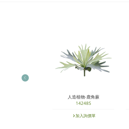
植物-手紮彩蘇葉
人造植物-鹿角蕨
14538NRD
14248S
加入詢價單
加入詢價單