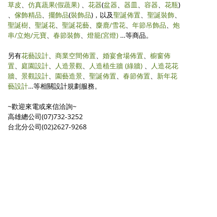
草皮
、
仿真蔬果
(假蔬果)
、
花器
(
盆器
、
器皿
、
容器
、
花瓶
)
、
傢飾精品
、
擺飾品
(
裝飾品
)，以及
聖誕佈置
、
聖誕裝飾
、
聖誕樹
、
聖誕花
、
聖誕花藝
、
麋鹿/雪花
、
年節吊飾品
、
炮
串/立炮/元寶
、
春節裝飾
、
燈籠(宮燈)
…等商品。
另有
花藝設計
、
商業空間佈置
、
婚宴會場佈置
、
櫥窗佈
置
、
庭園設計
、
人造景觀
、
人造植生牆 (綠牆)
、
人造花花
牆
、
景觀設計
、
園藝造景
、
聖誕佈置
、
春節佈置
、
新年花
藝設計
…等相關設計規劃服務。
~歡迎來電或來信洽詢~
高雄總公司(07)732-3252
台北分公司(02)2627-9268