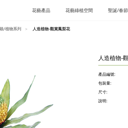
花藝產品
花藝綠植空間
聖誕/春
栽/植物系列
人造植物-觀賞鳳梨花
人造植物-
產品編號:
包裝量:
尺寸:
說明: