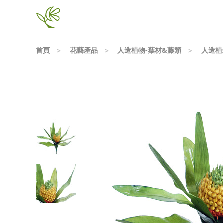
首頁
花藝產品
人造植物-葉材&藤類
人造植