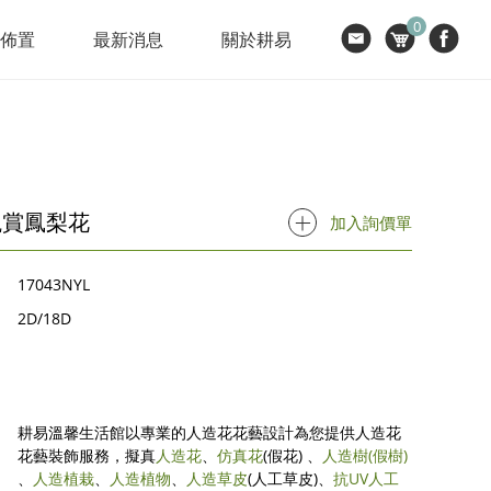
0
節佈置
最新消息
關於耕易
觀賞鳳梨花
加入詢價單
17043NYL
2D/18D
耕易溫馨生活館以專業的人造花花藝設計為您提供人造花
花藝裝飾服務，擬真
人造花
、
仿真花
(假花) 、
人造樹
(假樹)
、
人造植栽
、
人造植物
、
人造草皮
(人工草皮)、
抗UV人工