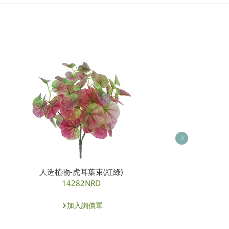
人造植物-虎耳葉束(紅綠)
人造植物-常
14282NRD
14171
加入詢價單
加入詢價