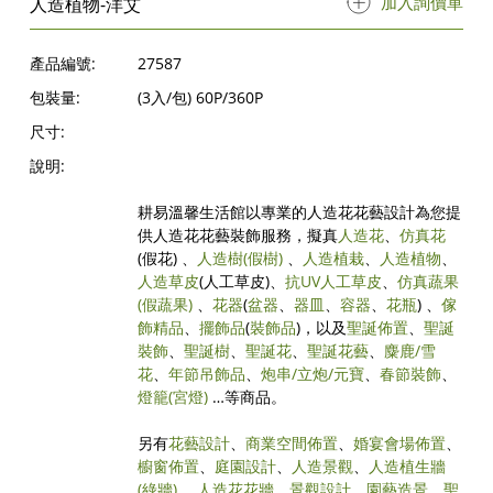
加入詢價單
人造植物-洋艾
產品編號:
27587
包裝量:
(3入/包) 60P/360P
尺寸:
說明:
耕易溫馨生活館以專業的人造花花藝設計為您提
供人造花花藝裝飾服務，擬真
人造花
、
仿真花
(假花) 、
人造樹
(假樹)
、
人造植栽
、
人造植物
、
人造草皮
(人工草皮)、
抗UV人工草皮
、
仿真蔬果
(假蔬果)
、
花器
(
盆器
、
器皿
、
容器
、
花瓶
) 、
傢
飾精品
、
擺飾品
(
裝飾品
)，以及
聖誕佈置
、
聖誕
裝飾
、
聖誕樹
、
聖誕花
、
聖誕花藝
、
麋鹿/雪
花
、
年節吊飾品
、
炮串/立炮/元寶
、
春節裝飾
、
燈籠(宮燈)
…等商品。
另有
花藝設計
、
商業空間佈置
、
婚宴會場佈置
、
櫥窗佈置
、
庭園設計
、
人造景觀
、
人造植生牆
(綠牆)
、
人造花花牆
、
景觀設計
、
園藝造景
、
聖