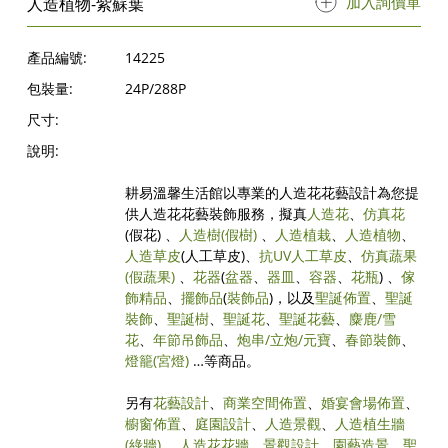
加入詢價單
人造植物-紫蘇葉
產品編號:
14225
包裝量:
24P/288P
尺寸:
說明:
耕易溫馨生活館以專業的人造花花藝設計為您提
供人造花花藝裝飾服務，擬真
人造花
、
仿真花
(假花) 、
人造樹
(假樹)
、
人造植栽
、
人造植物
、
人造草皮
(人工草皮)、
抗UV人工草皮
、
仿真蔬果
(假蔬果)
、
花器
(
盆器
、
器皿
、
容器
、
花瓶
) 、
傢
飾精品
、
擺飾品
(
裝飾品
)，以及
聖誕佈置
、
聖誕
裝飾
、
聖誕樹
、
聖誕花
、
聖誕花藝
、
麋鹿/雪
花
、
年節吊飾品
、
炮串/立炮/元寶
、
春節裝飾
、
燈籠(宮燈)
…等商品。
另有
花藝設計
、
商業空間佈置
、
婚宴會場佈置
、
櫥窗佈置
、
庭園設計
、
人造景觀
、
人造植生牆
(綠牆)
、
人造花花牆
、
景觀設計
、
園藝造景
、
聖