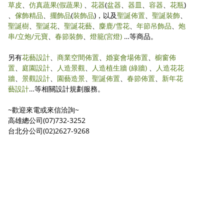
草皮
、
仿真蔬果
(假蔬果)
、
花器
(
盆器
、
器皿
、
容器
、
花瓶
)
、
傢飾精品
、
擺飾品
(
裝飾品
)，以及
聖誕佈置
、
聖誕裝飾
、
聖誕樹
、
聖誕花
、
聖誕花藝
、
麋鹿/雪花
、
年節吊飾品
、
炮
串/立炮/元寶
、
春節裝飾
、
燈籠(宮燈)
…等商品。
另有
花藝設計
、
商業空間佈置
、
婚宴會場佈置
、
櫥窗佈
置
、
庭園設計
、
人造景觀
、
人造植生牆 (綠牆)
、
人造花花
牆
、
景觀設計
、
園藝造景
、
聖誕佈置
、
春節佈置
、
新年花
藝設計
…等相關設計規劃服務。
~歡迎來電或來信洽詢~
高雄總公司(07)732-3252
台北分公司(02)2627-9268