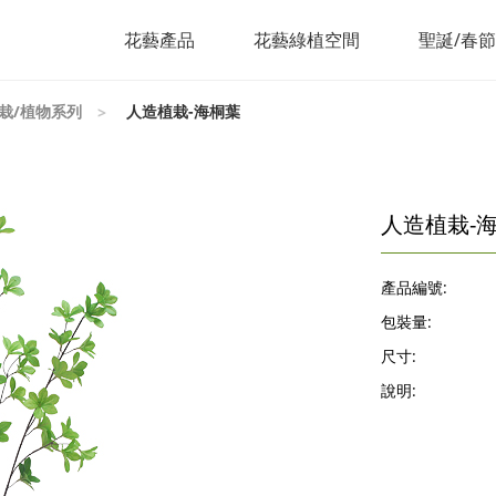
花藝產品
花藝綠植空間
聖誕/春
栽/植物系列
人造植栽-海桐葉
人造植栽-
產品編號:
包裝量:
尺寸:
說明: