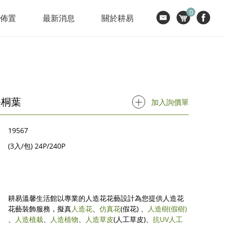
0
節佈置
最新消息
關於耕易
海桐葉
加入詢價單
19567
(3入/包) 24P/240P
耕易溫馨生活館以專業的人造花花藝設計為您提供人造花
花藝裝飾服務，擬真
人造花
、
仿真花
(假花) 、
人造樹
(假樹)
、
人造植栽
、
人造植物
、
人造草皮
(人工草皮)、
抗UV人工