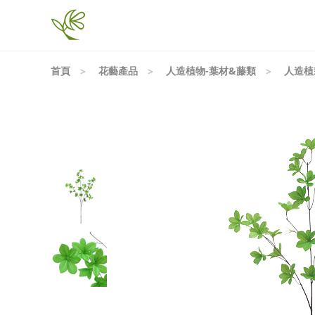
首頁
花藝產品
人造植物-葉材&藤類
人造植