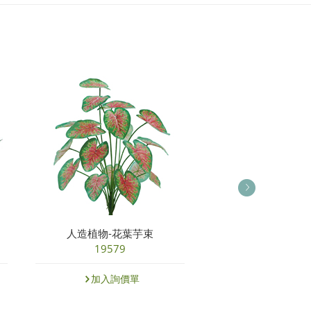
人造植物-花葉芋束
人造植物-手感電信蘭
19579
19560
加入詢價單
加入詢價