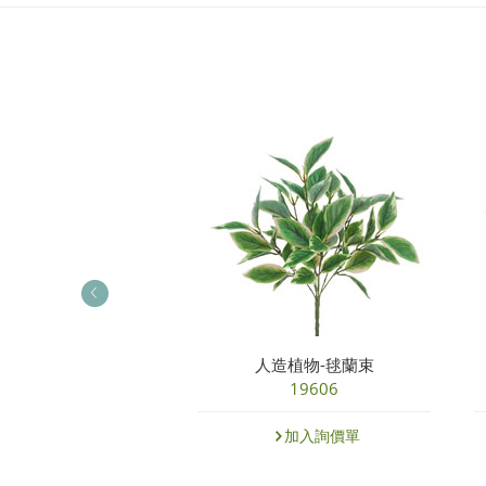
造植物-羊齒束
人造植物-毬蘭束
27558
19606
加入詢價單
加入詢價單