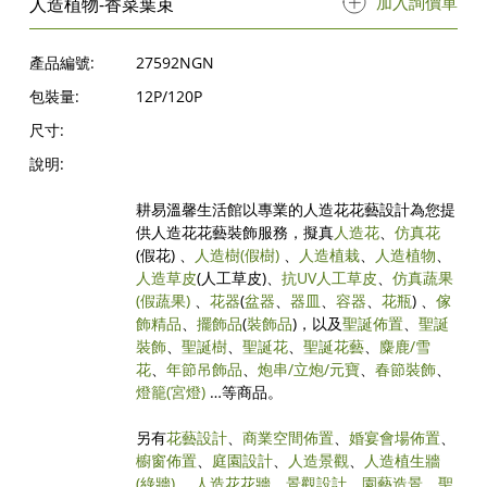
加入詢價單
人造植物-香菜葉束
產品編號:
27592NGN
包裝量:
12P/120P
尺寸:
說明:
耕易溫馨生活館以專業的人造花花藝設計為您提
供人造花花藝裝飾服務，擬真
人造花
、
仿真花
(假花) 、
人造樹
(假樹)
、
人造植栽
、
人造植物
、
人造草皮
(人工草皮)、
抗UV人工草皮
、
仿真蔬果
(假蔬果)
、
花器
(
盆器
、
器皿
、
容器
、
花瓶
) 、
傢
飾精品
、
擺飾品
(
裝飾品
)，以及
聖誕佈置
、
聖誕
裝飾
、
聖誕樹
、
聖誕花
、
聖誕花藝
、
麋鹿/雪
花
、
年節吊飾品
、
炮串/立炮/元寶
、
春節裝飾
、
燈籠(宮燈)
…等商品。
另有
花藝設計
、
商業空間佈置
、
婚宴會場佈置
、
櫥窗佈置
、
庭園設計
、
人造景觀
、
人造植生牆
(綠牆)
、
人造花花牆
、
景觀設計
、
園藝造景
、
聖