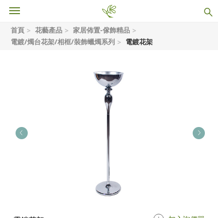
首頁
花藝產品
家居佈置-傢飾精品
電鍍/燭台花架/相框/裝飾蠟燭系列
電鍍花架