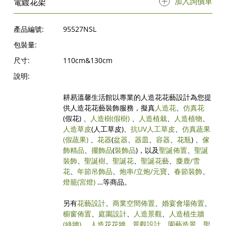
加入詢價單
電鍍花架
產品編號:
95527NSL
包裝量:
尺寸:
110cm&130cm
說明:
耕易溫馨生活館以專業的人造花花藝設計為您提
供人造花花藝裝飾服務，擬真
人造花
、
仿真花
(假花) 、
人造樹
(假樹)
、
人造植栽
、
人造植物
、
人造草皮
(人工草皮)、
抗UV人工草皮
、
仿真蔬果
(假蔬果)
、
花器
(
盆器
、
器皿
、
容器
、
花瓶
) 、
傢
飾精品
、
擺飾品
(
裝飾品
)，以及
聖誕佈置
、
聖誕
裝飾
、
聖誕樹
、
聖誕花
、
聖誕花藝
、
麋鹿/雪
花
、
年節吊飾品
、
炮串/立炮/元寶
、
春節裝飾
、
燈籠(宮燈)
…等商品。
另有
花藝設計
、
商業空間佈置
、
婚宴會場佈置
、
櫥窗佈置
、
庭園設計
、
人造景觀
、
人造植生牆
(綠牆)
、
人造花花牆
、
景觀設計
、
園藝造景
、
聖