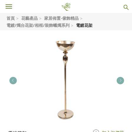
首頁
花藝產品
家居佈置-傢飾精品
電鍍/燭台花架/相框/裝飾蠟燭系列
電鍍花架