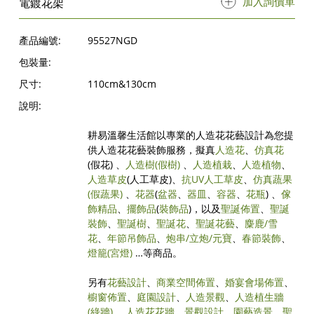
加入詢價單
電鍍花架
產品編號:
95527NGD
包裝量:
尺寸:
110cm&130cm
說明:
耕易溫馨生活館以專業的人造花花藝設計為您提
供人造花花藝裝飾服務，擬真
人造花
、
仿真花
(假花) 、
人造樹
(假樹)
、
人造植栽
、
人造植物
、
人造草皮
(人工草皮)、
抗UV人工草皮
、
仿真蔬果
(假蔬果)
、
花器
(
盆器
、
器皿
、
容器
、
花瓶
) 、
傢
飾精品
、
擺飾品
(
裝飾品
)，以及
聖誕佈置
、
聖誕
裝飾
、
聖誕樹
、
聖誕花
、
聖誕花藝
、
麋鹿/雪
花
、
年節吊飾品
、
炮串/立炮/元寶
、
春節裝飾
、
燈籠(宮燈)
…等商品。
另有
花藝設計
、
商業空間佈置
、
婚宴會場佈置
、
櫥窗佈置
、
庭園設計
、
人造景觀
、
人造植生牆
(綠牆)
、
人造花花牆
、
景觀設計
、
園藝造景
、
聖