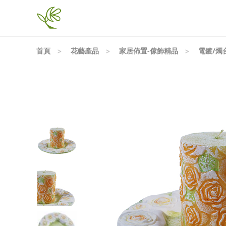
首頁
花藝產品
家居佈置-傢飾精品
電鍍/燭