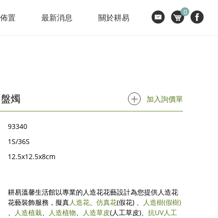
0
節佈置
最新消息
關於耕易
圓盤燭
加入詢價單
93340
1S/36S
12.5x12.5x8cm
耕易溫馨生活館以專業的人造花花藝設計為您提供人造花
花藝裝飾服務，擬真
人造花
、
仿真花
(假花) 、
人造樹
(假樹)
、
人造植栽
、
人造植物
、
人造草皮
(人工草皮)、
抗UV人工