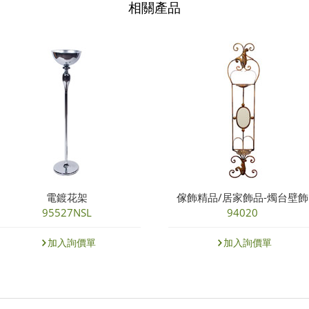
相關產品
電鍍花架
傢飾精品/居家飾品-燭台壁飾
95527NSL
94020
加入詢價單
加入詢價單