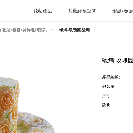
花藝產品
花藝綠植空間
聖誕/春
台花架/相框/裝飾蠟燭系列
蠟燭-玫瑰圓盤燭
蠟燭-玫瑰
產品編號:
包裝量:
尺寸:
說明: