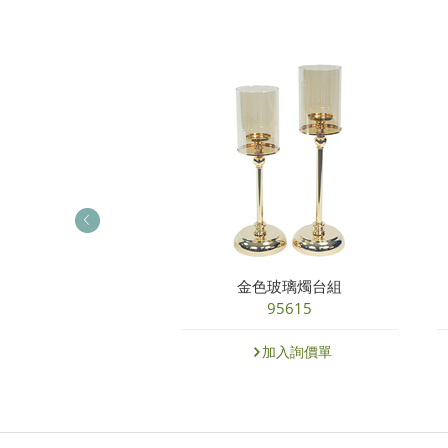
飾蠟燭-雙枕燭
金色玻璃燭台組
93322NPK
95615
加入詢價單
加入詢價單