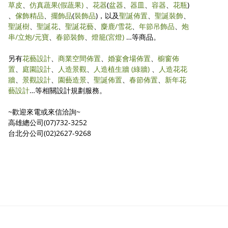
草皮
、
仿真蔬果
(假蔬果)
、
花器
(
盆器
、
器皿
、
容器
、
花瓶
)
、
傢飾精品
、
擺飾品
(
裝飾品
)，以及
聖誕佈置
、
聖誕裝飾
、
聖誕樹
、
聖誕花
、
聖誕花藝
、
麋鹿/雪花
、
年節吊飾品
、
炮
串/立炮/元寶
、
春節裝飾
、
燈籠(宮燈)
…等商品。
另有
花藝設計
、
商業空間佈置
、
婚宴會場佈置
、
櫥窗佈
置
、
庭園設計
、
人造景觀
、
人造植生牆 (綠牆)
、
人造花花
牆
、
景觀設計
、
園藝造景
、
聖誕佈置
、
春節佈置
、
新年花
藝設計
…等相關設計規劃服務。
~歡迎來電或來信洽詢~
高雄總公司(07)732-3252
台北分公司(02)2627-9268