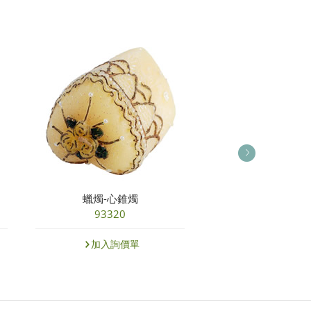
蠟燭-心錐燭
紅燭台(單杯
93320
95366B
加入詢價單
加入詢價