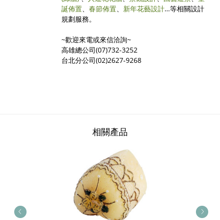
誕佈置
、
春節佈置
、
新年花藝設計
…等相關設計
規劃服務。
~歡迎來電或來信洽詢~
高雄總公司(07)732-3252
台北分公司(02)2627-9268
相關產品