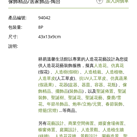
加入詢價單
傢飾精品/居家飾品-燭台
產品編號:
94042
包裝量:
8P
尺寸:
43x13x9cm
說明:
耕易溫馨生活館以專業的人造花花藝設計為您提
供人造花花藝裝飾服務，擬真
人造花
、
仿真花
(假花) 、
人造樹
(假樹)
、
人造植栽
、
人造植物
、
人造草皮
(人工草皮)、
抗UV人工草皮
、
仿真蔬果
(假蔬果)
、
花器
(
盆器
、
器皿
、
容器
、
花瓶
) 、
傢
飾精品
、
擺飾品
(
裝飾品
)，以及
聖誕佈置
、
聖誕
裝飾
、
聖誕樹
、
聖誕花
、
聖誕花藝
、
麋鹿/雪
花
、
年節吊飾品
、
炮串/立炮/元寶
、
春節裝飾
、
燈籠(宮燈)
…等商品。
另有
花藝設計
、
商業空間佈置
、
婚宴會場佈置
、
櫥窗佈置
、
庭園設計
、
人造景觀
、
人造植生牆
(綠牆)
、
人造花花牆
、
景觀設計
、
園藝造景
、
聖