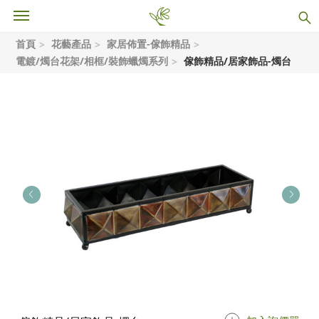
首頁
花藝產品
家居佈置-傢飾精品
電鍍/燭台花架/相框/裝飾蠟燭系列
傢飾精品/居家飾品-燭台