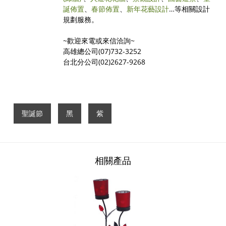
誕佈置
、
春節佈置
、
新年花藝設計
…等相關設計
規劃服務。
~歡迎來電或來信洽詢~
高雄總公司(07)732-3252
台北分公司(02)2627-9268
聖誕節
黑
紫
相關產品