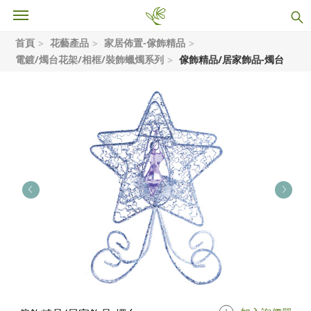
首頁
花藝產品
家居佈置-傢飾精品
電鍍/燭台花架/相框/裝飾蠟燭系列
傢飾精品/居家飾品-燭台