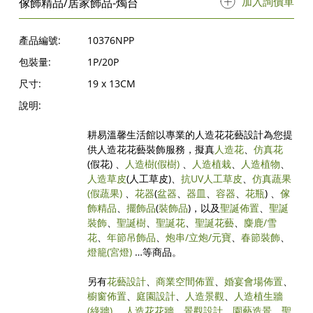
加入詢價單
傢飾精品/居家飾品-燭台
產品編號:
10376NPP
包裝量:
1P/20P
尺寸:
19 x 13CM
說明:
耕易溫馨生活館以專業的人造花花藝設計為您提
供人造花花藝裝飾服務，擬真
人造花
、
仿真花
(假花) 、
人造樹
(假樹)
、
人造植栽
、
人造植物
、
人造草皮
(人工草皮)、
抗UV人工草皮
、
仿真蔬果
(假蔬果)
、
花器
(
盆器
、
器皿
、
容器
、
花瓶
) 、
傢
飾精品
、
擺飾品
(
裝飾品
)，以及
聖誕佈置
、
聖誕
裝飾
、
聖誕樹
、
聖誕花
、
聖誕花藝
、
麋鹿/雪
花
、
年節吊飾品
、
炮串/立炮/元寶
、
春節裝飾
、
燈籠(宮燈)
…等商品。
另有
花藝設計
、
商業空間佈置
、
婚宴會場佈置
、
櫥窗佈置
、
庭園設計
、
人造景觀
、
人造植生牆
(綠牆)
、
人造花花牆
、
景觀設計
、
園藝造景
、
聖