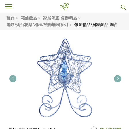
首頁
花藝產品
家居佈置-傢飾精品
電鍍/燭台花架/相框/裝飾蠟燭系列
傢飾精品/居家飾品-燭台