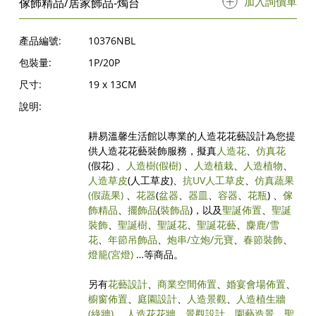
加入詢價單
傢飾精品/居家飾品-燭台
產品編號:
10376NBL
包裝量:
1P/20P
尺寸:
19 x 13CM
說明:
耕易溫馨生活館以專業的人造花花藝設計為您提
供人造花花藝裝飾服務，擬真
人造花
、
仿真花
(假花) 、
人造樹
(假樹)
、
人造植栽
、
人造植物
、
人造草皮
(人工草皮)、
抗UV人工草皮
、
仿真蔬果
(假蔬果)
、
花器
(
盆器
、
器皿
、
容器
、
花瓶
) 、
傢
飾精品
、
擺飾品
(
裝飾品
)，以及
聖誕佈置
、
聖誕
裝飾
、
聖誕樹
、
聖誕花
、
聖誕花藝
、
麋鹿/雪
花
、
年節吊飾品
、
炮串/立炮/元寶
、
春節裝飾
、
燈籠(宮燈)
…等商品。
另有
花藝設計
、
商業空間佈置
、
婚宴會場佈置
、
櫥窗佈置
、
庭園設計
、
人造景觀
、
人造植生牆
(綠牆)
、
人造花花牆
、
景觀設計
、
園藝造景
、
聖