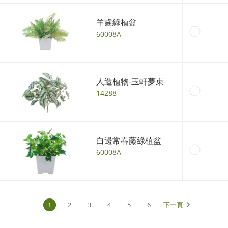
羊齒綠植盆
60008A
人造植物-玉軒夢束
14288
白邊常春藤綠植盆
60008A
1
2
3
4
5
6
下一頁