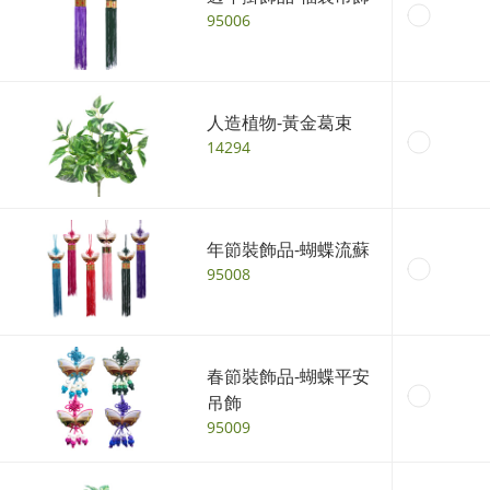
95006
人造植物-黃金葛束
14294
年節裝飾品-蝴蝶流蘇
95008
春節裝飾品-蝴蝶平安
吊飾
95009