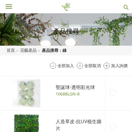
產品搜尋
首頁
花藝產品
產品搜尋：綠
全部加入
全部取消
加入詢價
聖誕球-透明彩光球
10688LGN-8
人造草皮-抗UV植生牆
片