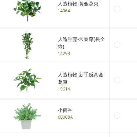
人造植物-黃金葛束
14064
人造垂藤-常春藤(長全
綠)
14293
人造植物-新手感黃金
葛束
19614
小茴香
60008A