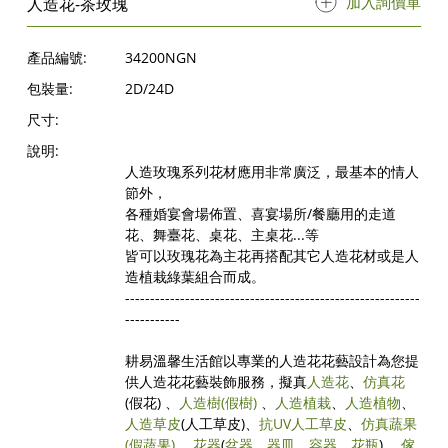
加入詢價單
人造花-茶玫瑰
產品編號:
34200NGN
包裝量:
2D/24D
尺寸:
說明:
人造玫瑰系列花材應用非常廣泛，最基本的情人
節外，
各種婚宴會場佈置、喜宴場所/餐廳用的走道
花、舞臺花、桌花、主桌花...等
皆可以玫瑰花為主花再搭配其它人造花材或是人
造植栽綠葉組合而成。
-----------------------------------------------------------
-----------
耕易溫馨生活館以專業的人造花花藝設計為您提
供人造花花藝裝飾服務，擬真
人造花
、
仿真花
(假花) 、
人造樹
(假樹)
、
人造植栽
、
人造植物
、
人造草皮
(人工草皮)、
抗UV人工草皮
、
仿真蔬果
(假蔬果)
、
花器
(
盆器
、
器皿
、
容器
、
花瓶
) 、
傢