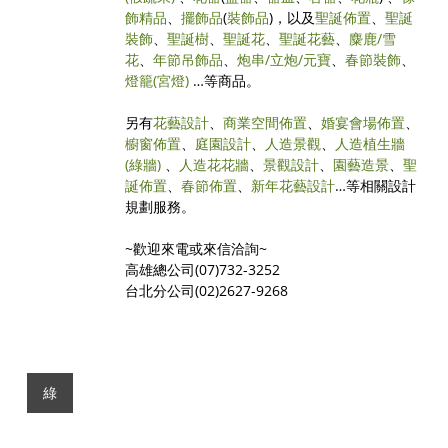
飾精品
、
擺飾品
(
裝飾品
)，以及
聖誕佈置
、
聖誕
裝飾
、
聖誕樹
、
聖誕花
、
聖誕花藝
、
麋鹿/雪
花
、
年節吊飾品
、
炮串/立炮/元寶
、
春節裝飾
、
燈籠(宮燈)
…等商品。
另有
花藝設計
、
商業空間佈置
、
婚宴會場佈置
、
櫥窗佈置
、
庭園設計
、
人造景觀
、
人造植生牆
(綠牆)
、
人造花花牆
、
景觀設計
、
園藝造景
、
聖
誕佈置
、
春節佈置
、
新年花藝設計
…等相關設計
規劃服務。
~歡迎來電或來信洽詢~
高雄總公司(07)732-3252
台北分公司(02)2627-9268
綠