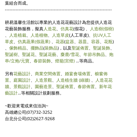
葉組合而成。
----------------------------------------------------------------------
耕易溫馨生活館以專業的人造花花藝設計為您提供人造花
花藝裝飾服務，擬真
人造花
、
仿真花
(假花) 、
人造樹
(假樹)
、
人造植栽
、
人造植物
、
人造草皮
(人工草皮)、
抗UV人工
草皮
、
仿真蔬果
(假蔬果)
、
花器
(
盆器
、
器皿
、
容器
、
花瓶
)
、
傢飾精品
、
擺飾品
(
裝飾品
)，以及
聖誕佈置
、
聖誕裝飾
、
聖誕樹
、
聖誕花
、
聖誕花藝
、
麋鹿/雪花
、
年節吊飾品
、
炮
串/立炮/元寶
、
春節裝飾
、
燈籠(宮燈)
…等商品。
另有
花藝設計
、
商業空間佈置
、
婚宴會場佈置
、
櫥窗佈
置
、
庭園設計
、
人造景觀
、
人造植生牆 (綠牆)
、
人造花花
牆
、
景觀設計
、
園藝造景
、
聖誕佈置
、
春節佈置
、
新年花
藝設計
…等相關設計規劃服務。
~歡迎來電或來信洽詢~
高雄總公司(07)732-3252
台北分公司(02)2627-9268