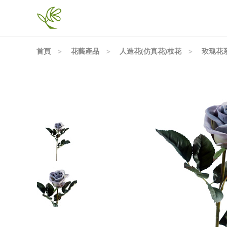
首頁
花藝產品
人造花(仿真花)枝花
玫瑰花