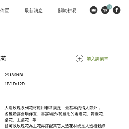
0
節佈置
最新消息
關於耕易
瑰苞
加入詢價單
29186NBL
1P/1D/12D
人造玫瑰系列花材應用非常廣泛，最基本的情人節外，
各種婚宴會場佈置、喜宴場所/餐廳用的走道花、舞臺花、
桌花、主桌花...等
皆可以玫瑰花為主花再搭配其它人造花材或是人造植栽綠