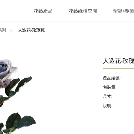
花藝產品
花藝綠植空間
聖誕/春
系列
人造花-玫瑰苞
人造花-玫
產品編號:
包裝量:
尺寸:
說明: