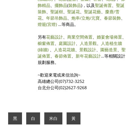
飾精品
、
擺飾品
(
裝飾品
)，以及
聖誕佈置
、
聖誕
裝飾
、
聖誕樹
、
聖誕花
、
聖誕花藝
、
麋鹿/雪
花
、
年節吊飾品
、
炮串/立炮/元寶
、
春節裝飾
、
燈籠(宮燈)
…等商品。
另有
花藝設計
、
商業空間佈置
、
婚宴會場佈置
、
櫥窗佈置
、
庭園設計
、
人造景觀
、
人造植生牆
(綠牆)
、
人造花花牆
、
景觀設計
、
園藝造景
、
聖
誕佈置
、
春節佈置
、
新年花藝設計
…等相關設計
規劃服務。
~歡迎來電或來信洽詢~
高雄總公司(07)732-3252
台北分公司(02)2627-9268
黑
白
米白
黃