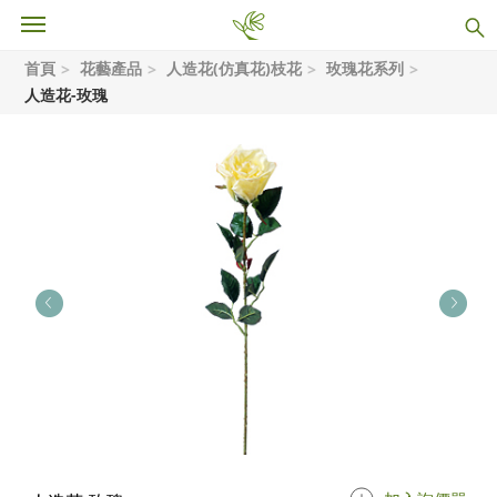
首頁
花藝產品
人造花(仿真花)枝花
玫瑰花系列
人造花-玫瑰