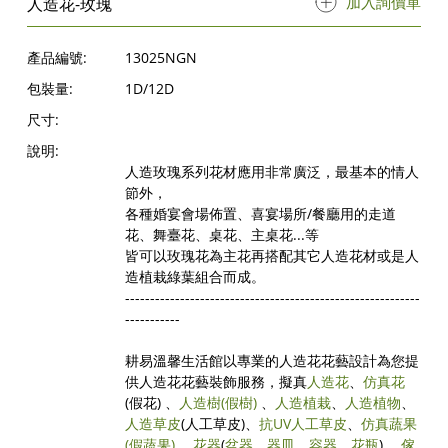
加入詢價單
人造花-玫瑰
產品編號:
13025NGN
包裝量:
1D/12D
尺寸:
說明:
人造玫瑰系列花材應用非常廣泛，最基本的情人
節外，
各種婚宴會場佈置、喜宴場所/餐廳用的走道
花、舞臺花、桌花、主桌花...等
皆可以玫瑰花為主花再搭配其它人造花材或是人
造植栽綠葉組合而成。
-----------------------------------------------------------
-----------
耕易溫馨生活館以專業的人造花花藝設計為您提
供人造花花藝裝飾服務，擬真
人造花
、
仿真花
(假花) 、
人造樹
(假樹)
、
人造植栽
、
人造植物
、
人造草皮
(人工草皮)、
抗UV人工草皮
、
仿真蔬果
(假蔬果)
、
花器
(
盆器
、
器皿
、
容器
、
花瓶
) 、
傢