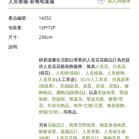
加入詢價單
人造垂藤-新葡萄葉藤
產品編號:
14252
包裝量:
12P/72P
尺寸:
230cm
說明:
耕易溫馨生活館以專業的人造花花藝設計為您提
供人造花花藝裝飾服務，擬真
人造花
、
仿真花
(假花) 、
人造樹
(假樹)
、
人造植栽
、
人造植物
、
人造草皮
(人工草皮)、
抗UV人工草皮
、
仿真蔬果
(假蔬果)
、
花器
(
盆器
、
器皿
、
容器
、
花瓶
) 、
傢
飾精品
、
擺飾品
(
裝飾品
)，以及
聖誕佈置
、
聖誕
裝飾
、
聖誕樹
、
聖誕花
、
聖誕花藝
、
麋鹿/雪
花
、
年節吊飾品
、
炮串/立炮/元寶
、
春節裝飾
、
燈籠(宮燈)
…等商品。
另有
花藝設計
、
商業空間佈置
、
婚宴會場佈置
、
櫥窗佈置
、
庭園設計
、
人造景觀
、
人造植生牆
(綠牆)
、
人造花花牆
、
景觀設計
、
園藝造景
、
聖