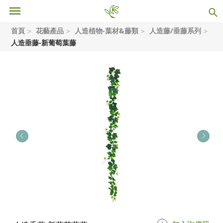
首頁
花藝產品
人造植物-葉材&藤類
人造藤/垂藤系列
人造垂藤-新葡萄葉藤