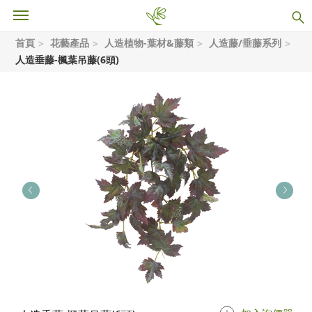
首頁
花藝產品
人造植物-葉材&藤類
人造藤/垂藤系列
人造垂藤-楓葉吊藤(6頭)