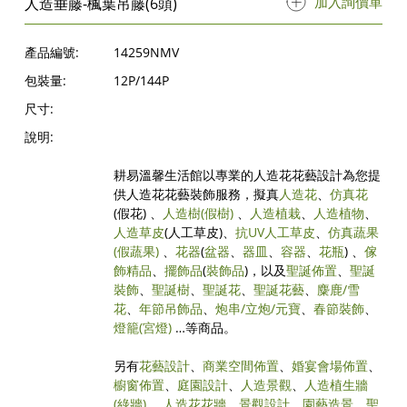
加入詢價單
人造垂藤-楓葉吊藤(6頭)
產品編號:
14259NMV
包裝量:
12P/144P
尺寸:
說明:
耕易溫馨生活館以專業的人造花花藝設計為您提
供人造花花藝裝飾服務，擬真
人造花
、
仿真花
(假花) 、
人造樹
(假樹)
、
人造植栽
、
人造植物
、
人造草皮
(人工草皮)、
抗UV人工草皮
、
仿真蔬果
(假蔬果)
、
花器
(
盆器
、
器皿
、
容器
、
花瓶
) 、
傢
飾精品
、
擺飾品
(
裝飾品
)，以及
聖誕佈置
、
聖誕
裝飾
、
聖誕樹
、
聖誕花
、
聖誕花藝
、
麋鹿/雪
花
、
年節吊飾品
、
炮串/立炮/元寶
、
春節裝飾
、
燈籠(宮燈)
…等商品。
另有
花藝設計
、
商業空間佈置
、
婚宴會場佈置
、
櫥窗佈置
、
庭園設計
、
人造景觀
、
人造植生牆
(綠牆)
、
人造花花牆
、
景觀設計
、
園藝造景
、
聖