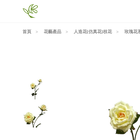
首頁
花藝產品
人造花(仿真花)枝花
玫瑰花