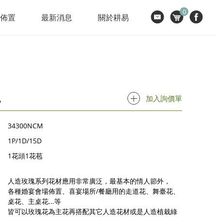
0
節佈置
最新消息
關於耕易
瑰
加入詢價單
34300NCM
1P/1D/15D
1花頭1花苞
人造玫瑰系列花材應用非常廣泛，最基本的情人節外，
各種婚宴會場佈置、喜宴場所/餐廳用的走道花、舞臺花、
桌花、主桌花...等
皆可以玫瑰花為主花再搭配其它人造花材或是人造植栽綠