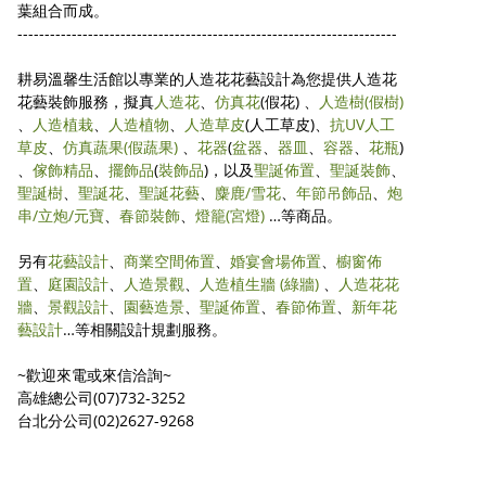
葉組合而成。
----------------------------------------------------------------------
耕易溫馨生活館以專業的人造花花藝設計為您提供人造花
花藝裝飾服務，擬真
人造花
、
仿真花
(假花) 、
人造樹
(假樹)
、
人造植栽
、
人造植物
、
人造草皮
(人工草皮)、
抗UV人工
草皮
、
仿真蔬果
(假蔬果)
、
花器
(
盆器
、
器皿
、
容器
、
花瓶
)
、
傢飾精品
、
擺飾品
(
裝飾品
)，以及
聖誕佈置
、
聖誕裝飾
、
聖誕樹
、
聖誕花
、
聖誕花藝
、
麋鹿/雪花
、
年節吊飾品
、
炮
串/立炮/元寶
、
春節裝飾
、
燈籠(宮燈)
…等商品。
另有
花藝設計
、
商業空間佈置
、
婚宴會場佈置
、
櫥窗佈
置
、
庭園設計
、
人造景觀
、
人造植生牆 (綠牆)
、
人造花花
牆
、
景觀設計
、
園藝造景
、
聖誕佈置
、
春節佈置
、
新年花
藝設計
…等相關設計規劃服務。
~歡迎來電或來信洽詢~
高雄總公司(07)732-3252
台北分公司(02)2627-9268