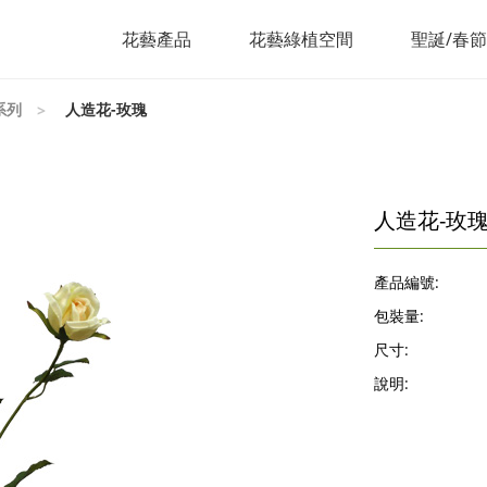
花藝產品
花藝綠植空間
聖誕/春
系列
人造花-玫瑰
人造花-玫
產品編號:
包裝量:
尺寸:
說明: