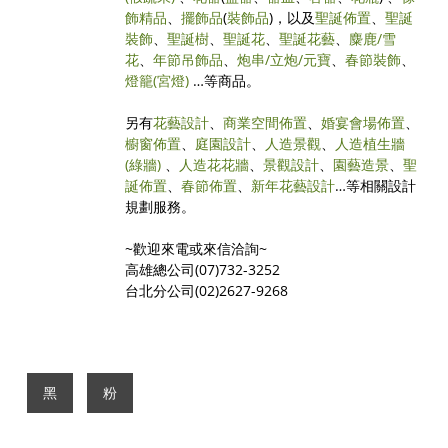
飾精品
、
擺飾品
(
裝飾品
)，以及
聖誕佈置
、
聖誕
裝飾
、
聖誕樹
、
聖誕花
、
聖誕花藝
、
麋鹿/雪
花
、
年節吊飾品
、
炮串/立炮/元寶
、
春節裝飾
、
燈籠(宮燈)
…等商品。
另有
花藝設計
、
商業空間佈置
、
婚宴會場佈置
、
櫥窗佈置
、
庭園設計
、
人造景觀
、
人造植生牆
(綠牆)
、
人造花花牆
、
景觀設計
、
園藝造景
、
聖
誕佈置
、
春節佈置
、
新年花藝設計
…等相關設計
規劃服務。
~歡迎來電或來信洽詢~
高雄總公司(07)732-3252
台北分公司(02)2627-9268
黑
粉