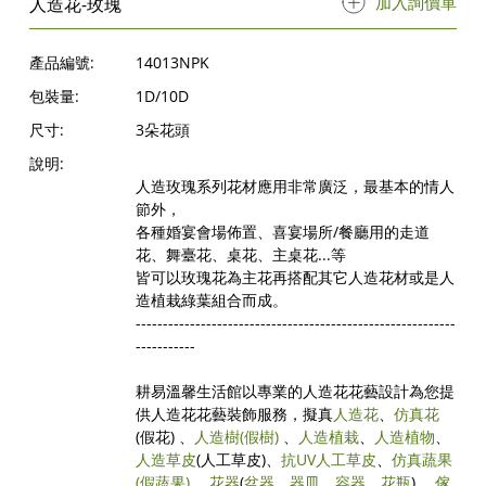
加入詢價單
人造花-玫瑰
產品編號:
14013NPK
包裝量:
1D/10D
尺寸:
3朵花頭
說明:
人造玫瑰系列花材應用非常廣泛，最基本的情人
節外，
各種婚宴會場佈置、喜宴場所/餐廳用的走道
花、舞臺花、桌花、主桌花...等
皆可以玫瑰花為主花再搭配其它人造花材或是人
造植栽綠葉組合而成。
-----------------------------------------------------------
-----------
耕易溫馨生活館以專業的人造花花藝設計為您提
供人造花花藝裝飾服務，擬真
人造花
、
仿真花
(假花) 、
人造樹
(假樹)
、
人造植栽
、
人造植物
、
人造草皮
(人工草皮)、
抗UV人工草皮
、
仿真蔬果
(假蔬果)
、
花器
(
盆器
、
器皿
、
容器
、
花瓶
) 、
傢