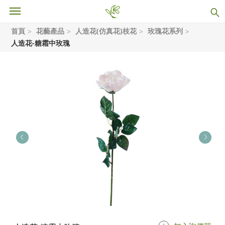
首頁
花藝產品
人造花(仿真花)枝花
玫瑰花系列
人造花-糖霜中玫瑰