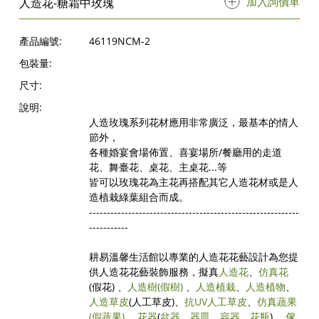
加入詢價單
人造花-糖霜中玫瑰
產品編號:
46119NCM-2
包裝量:
尺寸:
說明:
人造玫瑰系列花材應用非常廣泛，最基本的情人
節外，
各種婚宴會場佈置、喜宴場所/餐廳用的走道
花、舞臺花、桌花、主桌花...等
皆可以玫瑰花為主花再搭配其它人造花材或是人
造植栽綠葉組合而成。
-----------------------------------------------------------
-----------
耕易溫馨生活館以專業的人造花花藝設計為您提
供人造花花藝裝飾服務，擬真
人造花
、
仿真花
(假花) 、
人造樹
(假樹)
、
人造植栽
、
人造植物
、
人造草皮
(人工草皮)、
抗UV人工草皮
、
仿真蔬果
(假蔬果)
、
花器
(
盆器
、
器皿
、
容器
、
花瓶
) 、
傢