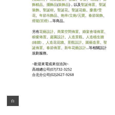
飾精品
、
擺飾品
(
裝飾品
)，以及
聖誕佈置
、
聖誕
裝飾
、
聖誕樹
、
聖誕花
、
聖誕花藝
、
麋鹿/雪
花
、
年節吊飾品
、
炮串/立炮/元寶
、
春節裝飾
、
燈籠(宮燈)
…等商品。
另有
花藝設計
、
商業空間佈置
、
婚宴會場佈置
、
櫥窗佈置
、
庭園設計
、
人造景觀
、
人造植生牆
(綠牆)
、
人造花花牆
、
景觀設計
、
園藝造景
、
聖
誕佈置
、
春節佈置
、
新年花藝設計
…等相關設計
規劃服務。
~歡迎來電或來信洽詢~
高雄總公司(07)732-3252
台北分公司(02)2627-9268
白