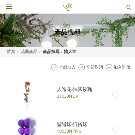
產品搜尋
首頁
花藝產品
產品搜尋：情人節
全部加入
全部取消
加入詢價
人造花-法國玫瑰
31039NOR
聖誕球-混搭球
10039NPP-6