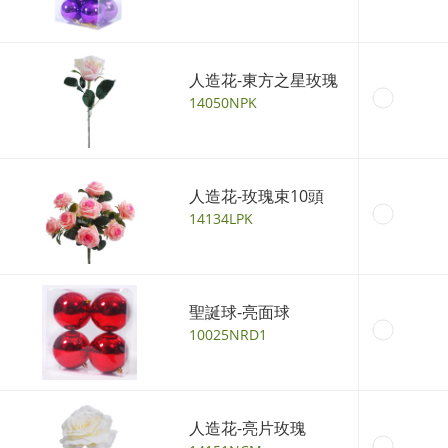
人造花-東方之星玫瑰
14050NPK
人造花-玫瑰束10頭
14134LPK
聖誕球-亮面球
10025NRD1
人造花-亮片玫瑰