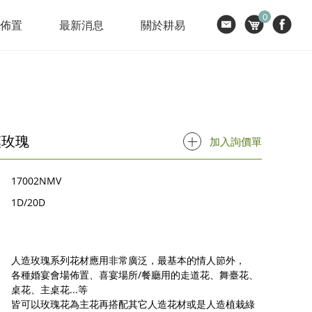
0
節佈置
最新消息
關於耕易
漠玫瑰
加入詢價單
17002NMV
1D/20D
人造玫瑰系列花材應用非常廣泛，最基本的情人節外，
各種婚宴會場佈置、喜宴場所/餐廳用的走道花、舞臺花、
桌花、主桌花...等
皆可以玫瑰花為主花再搭配其它人造花材或是人造植栽綠