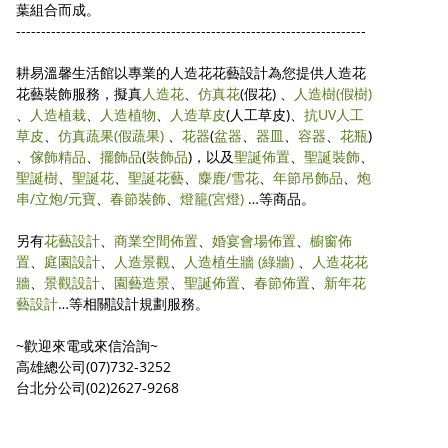
葉組合而成。
----------------------------------------------------------------------
耕易溫馨生活館以專業的人造花花藝設計為您提供人造花
花藝裝飾服務，擬真
人造花
、
仿真花
(假花) 、
人造樹
(假樹)
、
人造植栽
、
人造植物
、
人造草皮
(人工草皮)、
抗UV人工
草皮
、
仿真蔬果
(假蔬果)
、
花器
(
盆器
、
器皿
、
容器
、
花瓶
)
、
傢飾精品
、
擺飾品
(
裝飾品
)，以及
聖誕佈置
、
聖誕裝飾
、
聖誕樹
、
聖誕花
、
聖誕花藝
、
麋鹿/雪花
、
年節吊飾品
、
炮
串/立炮/元寶
、
春節裝飾
、
燈籠(宮燈)
…等商品。
另有
花藝設計
、
商業空間佈置
、
婚宴會場佈置
、
櫥窗佈
置
、
庭園設計
、
人造景觀
、
人造植生牆 (綠牆)
、
人造花花
牆
、
景觀設計
、
園藝造景
、
聖誕佈置
、
春節佈置
、
新年花
藝設計
…等相關設計規劃服務。
~歡迎來電或來信洽詢~
高雄總公司(07)732-3252
台北分公司(02)2627-9268