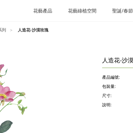
花藝產品
花藝綠植空間
聖誕/春
系列
人造花-沙漠玫瑰
人造花-沙
產品編號:
包裝量:
尺寸:
說明: