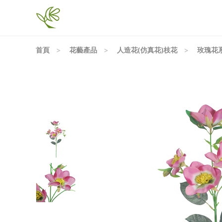
首頁
花藝產品
人造花(仿真花)枝花
玫瑰花