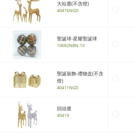
大站鹿(不含燈)
40416NGD
聖誕球-星耀聖誕球
10682NBN-10
聖誕裝飾-禮物盒(不含
燈)
40411NGD
回頭鹿
40419