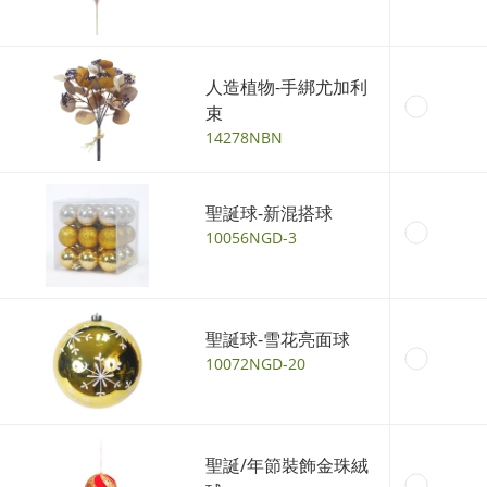
人造植物-手綁尤加利
束
14278NBN
聖誕球-新混搭球
10056NGD-3
聖誕球-雪花亮面球
10072NGD-20
聖誕/年節裝飾金珠絨