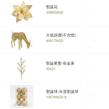
聖誕花
20083NGD
大低頭鹿(不含燈)
40417NGD
聖誕果實-長金果
95621
聖誕球-水漾聖誕球
10679NGD-8