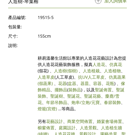
加入詢價單
人造樹-琴葉榕
產品編號:
19515-5
包裝量:
尺寸:
155cm
說明:
耕易溫馨生活館以專業的人造花花藝設計為您提
供人造花花藝裝飾服務，擬真
人造花
、
仿真花
(假花) 、
人造樹
(假樹)
、
人造植栽
、
人造植物
、
人造草皮
(人工草皮)、
抗UV人工草皮
、
仿真蔬果
(假蔬果)
、
花器
(
盆器
、
器皿
、
容器
、
花瓶
) 、
傢
飾精品
、
擺飾品
(
裝飾品
)，以及
聖誕佈置
、
聖誕
裝飾
、
聖誕樹
、
聖誕花
、
聖誕花藝
、
麋鹿/雪
花
、
年節吊飾品
、
炮串/立炮/元寶
、
春節裝飾
、
燈籠(宮燈)
…等商品。
另有
花藝設計
、
商業空間佈置
、
婚宴會場佈置
、
櫥窗佈置
、
庭園設計
、
人造景觀
、
人造植生牆
(綠牆)
、
人造花花牆
、
景觀設計
、
園藝造景
、
聖