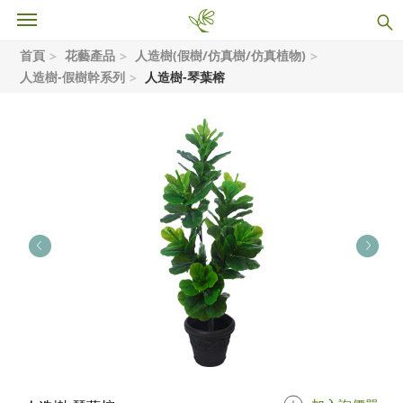
首頁
花藝產品
人造樹(假樹/仿真樹/仿真植物)
人造樹-假樹幹系列
人造樹-琴葉榕