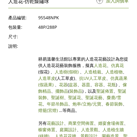
加入詢價單
人造花-仿乾燥繡球
產品編號:
95548NPK
包裝量:
48P/288P
尺寸:
說明:
耕易溫馨生活館以專業的人造花花藝設計為您提
供人造花花藝裝飾服務，擬真
人造花
、
仿真花
(假花) 、
人造樹
(假樹)
、
人造植栽
、
人造植物
、
人造草皮
(人工草皮)、
抗UV人工草皮
、
仿真蔬果
(假蔬果)
、
花器
(
盆器
、
器皿
、
容器
、
花瓶
) 、
傢
飾精品
、
擺飾品
(
裝飾品
)，以及
聖誕佈置
、
聖誕
裝飾
、
聖誕樹
、
聖誕花
、
聖誕花藝
、
麋鹿/雪
花
、
年節吊飾品
、
炮串/立炮/元寶
、
春節裝飾
、
燈籠(宮燈)
…等商品。
另有
花藝設計
、
商業空間佈置
、
婚宴會場佈置
、
櫥窗佈置
、
庭園設計
、
人造景觀
、
人造植生牆
(綠牆)
、
人造花花牆
、
景觀設計
、
園藝造景
、
聖