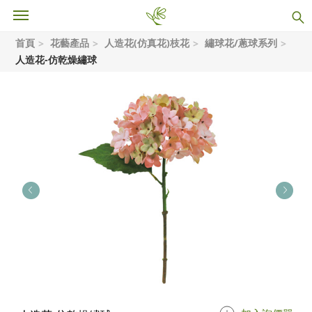
首頁
花藝產品
人造花(仿真花)枝花
繡球花/蔥球系列
人造花-仿乾燥繡球