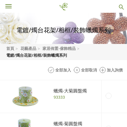
電鍍/燭台花架/相框/裝飾蠟燭系列
首頁
花藝產品
家居佈置-傢飾精品
電鍍/燭台花架/相框/裝飾蠟燭系列
全部加入
全部取消
加入詢價
蠟燭-大菊圓盤燭
93333
蠟燭-菊圓盤燭