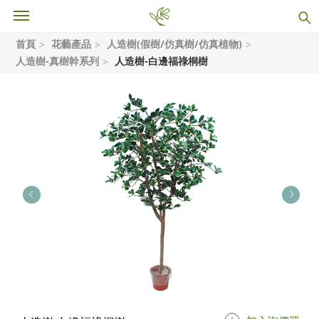
首頁
花藝產品
人造樹(假樹/仿真樹/仿真植物)
人造樹-真樹幹系列
人造樹-白邊福祿桐樹