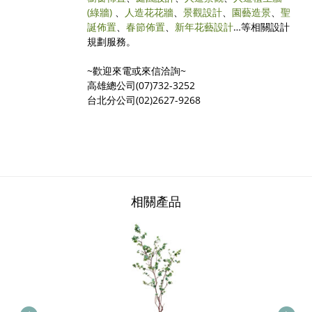
(綠牆)
、
人造花花牆
、
景觀設計
、
園藝造景
、
聖
誕佈置
、
春節佈置
、
新年花藝設計
…等相關設計
規劃服務。
~歡迎來電或來信洽詢~
高雄總公司(07)732-3252
台北分公司(02)2627-9268
相關產品