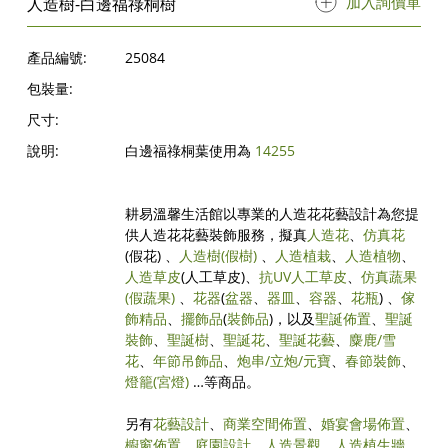
加入詢價單
人造樹-白邊福祿桐樹
產品編號:
25084
包裝量:
尺寸:
說明:
白邊福祿桐葉使用為
14255
耕易溫馨生活館以專業的人造花花藝設計為您提
供人造花花藝裝飾服務，擬真
人造花
、
仿真花
(假花) 、
人造樹
(假樹)
、
人造植栽
、
人造植物
、
人造草皮
(人工草皮)、
抗UV人工草皮
、
仿真蔬果
(假蔬果)
、
花器
(
盆器
、
器皿
、
容器
、
花瓶
) 、
傢
飾精品
、
擺飾品
(
裝飾品
)，以及
聖誕佈置
、
聖誕
裝飾
、
聖誕樹
、
聖誕花
、
聖誕花藝
、
麋鹿/雪
花
、
年節吊飾品
、
炮串/立炮/元寶
、
春節裝飾
、
燈籠(宮燈)
…等商品。
另有
花藝設計
、
商業空間佈置
、
婚宴會場佈置
、
櫥窗佈置
、
庭園設計
、
人造景觀
、
人造植生牆