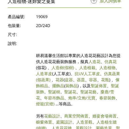
加入詢價單
人造植物-迷妳愛之曼葉
產品編號:
19069
包裝量:
2D/24D
尺寸:
說明:
耕易溫馨生活館以專業的人造花花藝設計為您提
供人造花花藝裝飾服務，擬真
人造花
、
仿真花
(假花) 、
人造樹
(假樹)
、
人造植栽
、
人造植物
、
人造草皮
(人工草皮)、
抗UV人工草皮
、
仿真蔬果
(假蔬果)
、
花器
(
盆器
、
器皿
、
容器
、
花瓶
) 、
傢
飾精品
、
擺飾品
(
裝飾品
)，以及
聖誕佈置
、
聖誕
裝飾
、
聖誕樹
、
聖誕花
、
聖誕花藝
、
麋鹿/雪
花
、
年節吊飾品
、
炮串/立炮/元寶
、
春節裝飾
、
燈籠(宮燈)
…等商品。
另有
花藝設計
、
商業空間佈置
、
婚宴會場佈置
、
櫥窗佈置
、
庭園設計
、
人造景觀
、
人造植生牆
(綠牆)
、
人造花花牆
、
景觀設計
、
園藝造景
、
聖