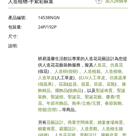
加入詢價單
人造植物-手紮彩蘇葉
產品編號:
14538NGN
包裝量:
24P/192P
尺寸:
說明:
耕易溫馨生活館以專業的人造花花藝設計為您提
供人造花花藝裝飾服務，擬真
人造花
、
仿真花
(假花) 、
人造樹
(假樹)
、
人造植栽
、
人造植物
、
人造草皮
(人工草皮)、
抗UV人工草皮
、
仿真蔬果
(假蔬果)
、
花器
(
盆器
、
器皿
、
容器
、
花瓶
) 、
傢
飾精品
、
擺飾品
(
裝飾品
)，以及
聖誕佈置
、
聖誕
裝飾
、
聖誕樹
、
聖誕花
、
聖誕花藝
、
麋鹿/雪
花
、
年節吊飾品
、
炮串/立炮/元寶
、
春節裝飾
、
燈籠(宮燈)
…等商品。
另有
花藝設計
、
商業空間佈置
、
婚宴會場佈置
、
櫥窗佈置
、
庭園設計
、
人造景觀
、
人造植生牆
(綠牆)
、
人造花花牆
、
景觀設計
、
園藝造景
、
聖