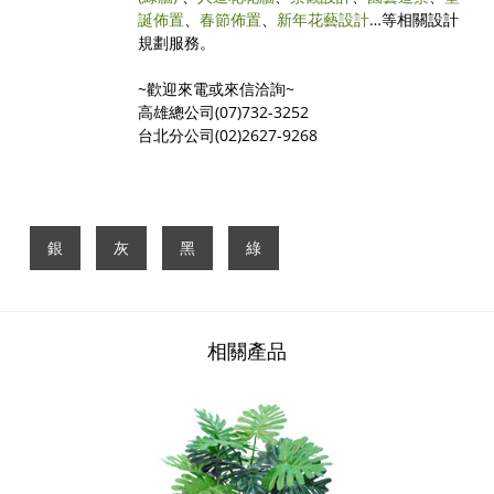
誕佈置
、
春節佈置
、
新年花藝設計
…等相關設計
規劃服務。
~歡迎來電或來信洽詢~
高雄總公司(07)732-3252
台北分公司(02)2627-9268
銀
灰
黑
綠
相關產品