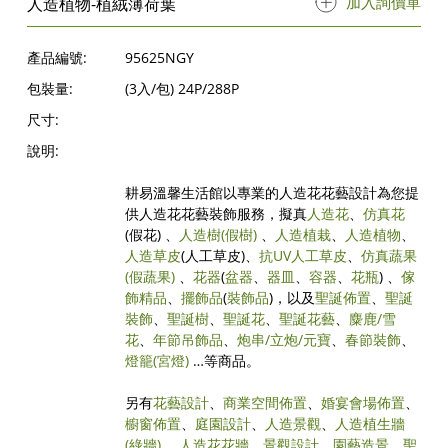
加入詢價單
人造植物-植絨薄荷葉
產品編號:
95625NGY
包裝量:
(3入/包) 24P/288P
尺寸:
說明:
耕易溫馨生活館以專業的人造花花藝設計為您提
供人造花花藝裝飾服務，擬真
人造花
、
仿真花
(假花) 、
人造樹
(假樹)
、
人造植栽
、
人造植物
、
人造草皮
(人工草皮)、
抗UV人工草皮
、
仿真蔬果
(假蔬果)
、
花器
(
盆器
、
器皿
、
容器
、
花瓶
) 、
傢
飾精品
、
擺飾品
(
裝飾品
)，以及
聖誕佈置
、
聖誕
裝飾
、
聖誕樹
、
聖誕花
、
聖誕花藝
、
麋鹿/雪
花
、
年節吊飾品
、
炮串/立炮/元寶
、
春節裝飾
、
燈籠(宮燈)
…等商品。
另有
花藝設計
、
商業空間佈置
、
婚宴會場佈置
、
櫥窗佈置
、
庭園設計
、
人造景觀
、
人造植生牆
(綠牆)
、
人造花花牆
、
景觀設計
、
園藝造景
、
聖