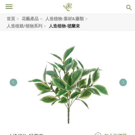
首頁
花藝產品
人造植物-葉材&藤類
人造植栽/植物系列
人造植物-毬蘭束