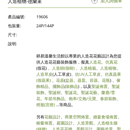
加入詢價單
人造植物-毬蘭束
產品編號:
19606
包裝量:
24P/144P
尺寸:
說明:
耕易溫馨生活館以專業的人造花花藝設計為您提
供人造花花藝裝飾服務，擬真
人造花
、
仿真花
(假花) 、
人造樹
(假樹)
、
人造植栽
、
人造植物
、
人造草皮
(人工草皮)、
抗UV人工草皮
、
仿真蔬果
(假蔬果)
、
花器
(
盆器
、
器皿
、
容器
、
花瓶
) 、
傢
飾精品
、
擺飾品
(
裝飾品
)，以及
聖誕佈置
、
聖誕
裝飾
、
聖誕樹
、
聖誕花
、
聖誕花藝
、
麋鹿/雪
花
、
年節吊飾品
、
炮串/立炮/元寶
、
春節裝飾
、
燈籠(宮燈)
…等商品。
另有
花藝設計
、
商業空間佈置
、
婚宴會場佈置
、
櫥窗佈置
、
庭園設計
、
人造景觀
、
人造植生牆
(綠牆)
、
人造花花牆
、
景觀設計
、
園藝造景
、
聖