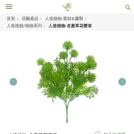
首頁
花藝產品
人造植物-葉材&藤類
人造植栽/植物系列
人造植物-含羞草花蕾束