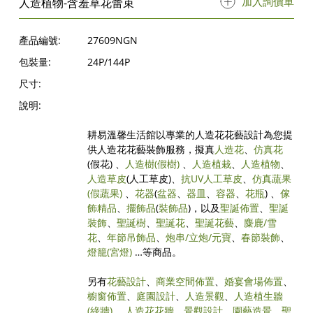
加入詢價單
人造植物-含羞草花蕾束
產品編號:
27609NGN
包裝量:
24P/144P
尺寸:
說明:
耕易溫馨生活館以專業的人造花花藝設計為您提
供人造花花藝裝飾服務，擬真
人造花
、
仿真花
(假花) 、
人造樹
(假樹)
、
人造植栽
、
人造植物
、
人造草皮
(人工草皮)、
抗UV人工草皮
、
仿真蔬果
(假蔬果)
、
花器
(
盆器
、
器皿
、
容器
、
花瓶
) 、
傢
飾精品
、
擺飾品
(
裝飾品
)，以及
聖誕佈置
、
聖誕
裝飾
、
聖誕樹
、
聖誕花
、
聖誕花藝
、
麋鹿/雪
花
、
年節吊飾品
、
炮串/立炮/元寶
、
春節裝飾
、
燈籠(宮燈)
…等商品。
另有
花藝設計
、
商業空間佈置
、
婚宴會場佈置
、
櫥窗佈置
、
庭園設計
、
人造景觀
、
人造植生牆
(綠牆)
、
人造花花牆
、
景觀設計
、
園藝造景
、
聖