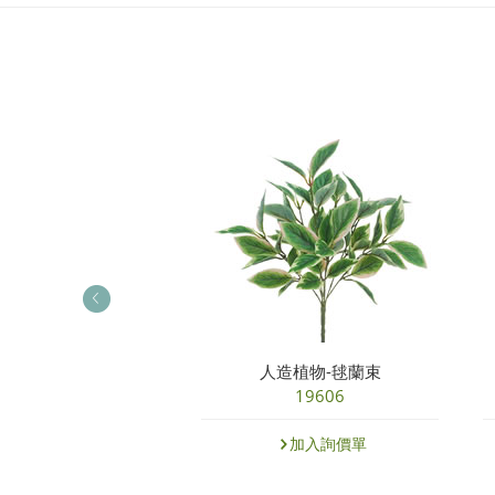
物-含羞草花蕾束
人造植物-毬蘭束
27609NGN
19606
加入詢價單
加入詢價單