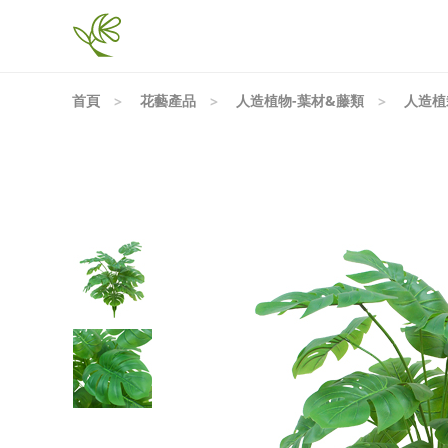
首頁
花藝產品
人造植物-葉材&藤類
人造植