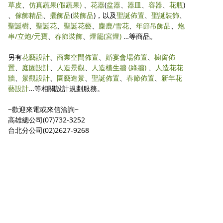
草皮
、
仿真蔬果
(假蔬果)
、
花器
(
盆器
、
器皿
、
容器
、
花瓶
)
、
傢飾精品
、
擺飾品
(
裝飾品
)，以及
聖誕佈置
、
聖誕裝飾
、
聖誕樹
、
聖誕花
、
聖誕花藝
、
麋鹿/雪花
、
年節吊飾品
、
炮
串/立炮/元寶
、
春節裝飾
、
燈籠(宮燈)
…等商品。
另有
花藝設計
、
商業空間佈置
、
婚宴會場佈置
、
櫥窗佈
置
、
庭園設計
、
人造景觀
、
人造植生牆 (綠牆)
、
人造花花
牆
、
景觀設計
、
園藝造景
、
聖誕佈置
、
春節佈置
、
新年花
藝設計
…等相關設計規劃服務。
~歡迎來電或來信洽詢~
高雄總公司(07)732-3252
台北分公司(02)2627-9268