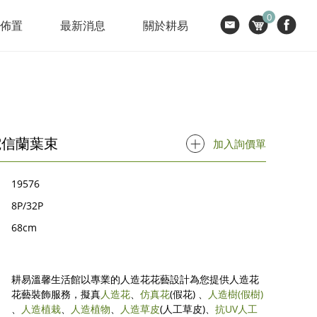
0
節佈置
最新消息
關於耕易
電信蘭葉束
加入詢價單
19576
8P/32P
68cm
耕易溫馨生活館以專業的人造花花藝設計為您提供人造花
花藝裝飾服務，擬真
人造花
、
仿真花
(假花) 、
人造樹
(假樹)
、
人造植栽
、
人造植物
、
人造草皮
(人工草皮)、
抗UV人工