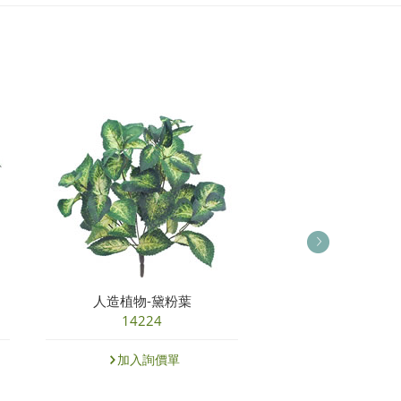
人造植物-黛粉葉
人造花-手綁迷
14224
19589
加入詢價單
加入詢價