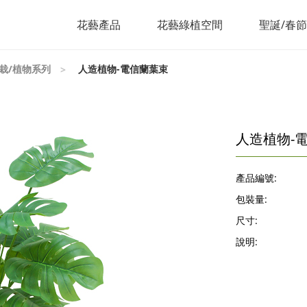
花藝產品
花藝綠植空間
聖誕/春
栽/植物系列
人造植物-電信蘭葉束
人造植物-
產品編號:
包裝量:
尺寸:
說明: