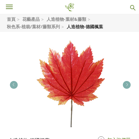
首頁
花藝產品
人造植物-葉材&藤類
秋色系-植栽/葉材/藤類系列
人造植物-德國楓葉