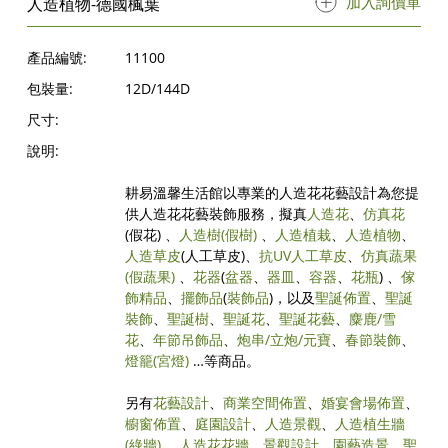
加入詢價單
人造植物-德國楓葉
產品編號:
11100
包裝量:
12D/144D
尺寸:
說明:
耕易溫馨生活館以專業的人造花花藝設計為您提
供人造花花藝裝飾服務，擬真
人造花
、
仿真花
(假花) 、
人造樹
(假樹)
、
人造植栽
、
人造植物
、
人造草皮
(人工草皮)、
抗UV人工草皮
、
仿真蔬果
(假蔬果)
、
花器
(
盆器
、
器皿
、
容器
、
花瓶
) 、
傢
飾精品
、
擺飾品
(
裝飾品
)，以及
聖誕佈置
、
聖誕
裝飾
、
聖誕樹
、
聖誕花
、
聖誕花藝
、
麋鹿/雪
花
、
年節吊飾品
、
炮串/立炮/元寶
、
春節裝飾
、
燈籠(宮燈)
…等商品。
另有
花藝設計
、
商業空間佈置
、
婚宴會場佈置
、
櫥窗佈置
、
庭園設計
、
人造景觀
、
人造植生牆
(綠牆)
、
人造花花牆
、
景觀設計
、
園藝造景
、
聖